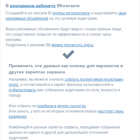
В
рекламном кабинете
ВКонтакте
Создавайте из списков ID
группы ретаргетинга
и нацеливайте
свои
рекламные объявления
на эту целевую аудиторию
Ваши рекламные объявления будут видеть только нужные люди,
что существенно повысит их эффективность и снизит цену
рекламы.
Подробнее о рекламе ВК
можно прочитать здесь
.
Применить эти данные как основу для парсингов в
других скриптах сервиса
Например, вы можете сначала
собрать подписчиков нескольких
групп
, а потом перейти в скрипт фильтра пользователей и
отфильтровать
уже собранную аудиторию по полу, возрасту и
городу.
Или собрать их
профили в других соцсетях
.
Или узнать, у кого из их вторых половинок вскоре
наступит день
рождения
.
Комбинирйте разные скрипты сервиса, передавая собранные
данные из одного в другой для дальнейшего уточнения
аудитории.