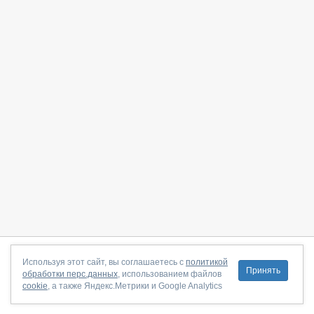
О сайте
|
С чего начать
|
Контакты
|
Партнёрская программа
|
Используя этот сайт, вы соглашаетесь с
политикой
Принять
обработки перс.данных
, использованием файлов
Договор-оферта
|
Политика конфиденциальности
|
cookie
, а также Яндекс.Метрики и Google Analytics
Правила пользования
|
Поддержка