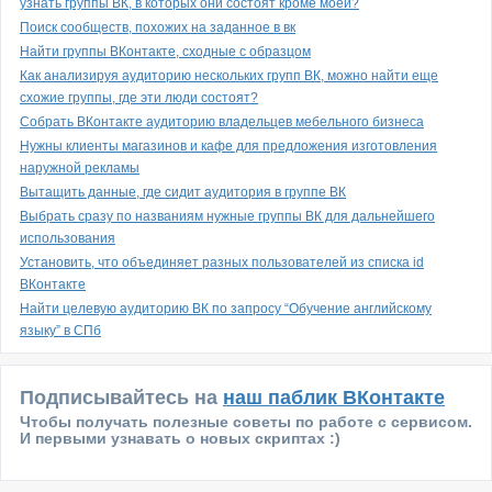
узнать группы ВК, в которых они состоят кроме моей?
Поиск сообществ, похожих на заданное в вк
Найти группы ВКонтакте, сходные с образцом
Как анализируя аудиторию нескольких групп ВК, можно найти еще
схожие группы, где эти люди состоят?
Собрать ВКонтакте аудиторию владельцев мебельного бизнеса
Нужны клиенты магазинов и кафе для предложения изготовления
наружной рекламы
Вытащить данные, где сидит аудитория в группе ВК
Выбрать сразу по названиям нужные группы ВК для дальнейшего
использования
Установить, что объединяет разных пользователей из списка id
ВКонтакте
Найти целевую аудиторию ВК по запросу “Обучение английскому
языку” в СПб
Подписывайтесь на
наш паблик ВКонтакте
Чтобы получать полезные советы по работе с сервисом.
И первыми узнавать о новых скриптах :)