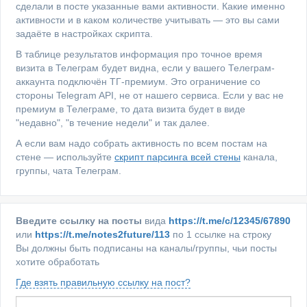
сделали в посте указанные вами активности. Какие именно
активности и в каком количестве учитывать — это вы сами
задаёте в настройках скрипта.
В таблице результатов информация про точное время
визита в Телеграм будет видна, если у вашего Телеграм-
аккаунта подключён ТГ-премиум. Это ограничение со
стороны Telegram API, не от нашего сервиса. Если у вас не
премиум в Телеграме, то дата визита будет в виде
"недавно", "в течение недели" и так далее.
А если вам надо собрать активность по всем постам на
стене — используйте
скрипт парсинга всей стены
канала,
группы, чата Телеграм.
Введите ссылку на посты
вида
https://t.me/c/12345/67890
или
https://t.me/notes2future/113
по 1 ссылке на строку
Вы должны быть подписаны на каналы/группы, чьи посты
хотите обработать
Где взять правильную ссылку на пост?