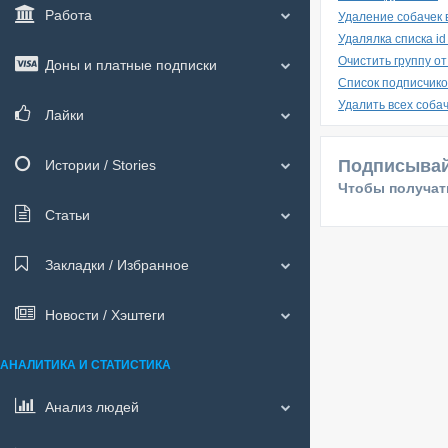
Работа
Удаление собачек 
Удалялка списка id
Очистить группу от
Доны и платные подписки
Список подписчиков
Удалить всех соба
Лайки
Подписывай
Истории / Stories
Чтобы получать
Статьи
Закладки / Избранное
Новости / Хэштеги
АНАЛИТИКА И СТАТИСТИКА
Анализ людей