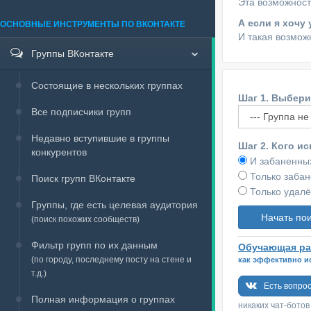
Эта возможност
А если я хочу
ОСНОВНЫЕ ИНСТРУМЕНТЫ ПО ВКОНТАКТЕ
И такая возмож
Группы ВКонтакте
Состоящие в нескольких группах
Шаг 1. Выбери
Все подписчики групп
Недавно вступившие в группы
Шаг 2. Кого и
конкурентов
И забаненных
Только заба
Поиск групп ВКонтакте
Только удал
Группы, где есть целевая аудитория
(поиск похожих сообществ)
Фильтр групп по их данным
Обучающая ра
(по городу, последнему посту на стене и
как эффективно и
т.д.)
Есть вопро
Полная информация о группах
никаких чат-ботов