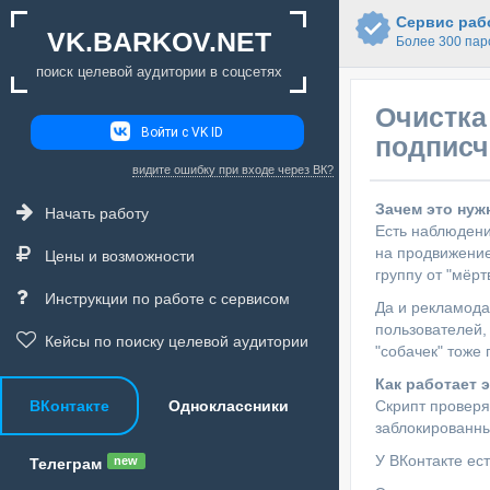
Сервис рабо
VK.BARKOV.NET
Более 300 пар
поиск целевой аудитории в соцсетях
Очистка
Войти с VK ID
подписч
видите ошибку при входе через ВК?
Зачем это нуж
Начать работу
Есть наблюдени
на продвижение
Цены и возможности
группу от "мёрт
Инструкции по работе с сервисом
Да и рекламода
пользователей,
Кейсы по поиску целевой аудитории
"собачек" тоже 
Как работает 
ВКонтакте
Одноклассники
Скрипт проверя
заблокированных
У ВКонтакте ес
new
Телеграм