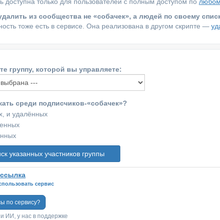
ь доступна только для пользователей с полным доступом по
любом
 удалить из сообщества не «собачек», а людей по своему спис
ность тоже есть в сервисе. Она реализована в другом скрипте —
уд
те группу, которой вы управляете:
скать среди подписчиков-«собачек»?
, и удалённых
ненных
ённых
ссылка
спользовать сервис
сы по сервису?
 и ИИ, у нас в поддержке