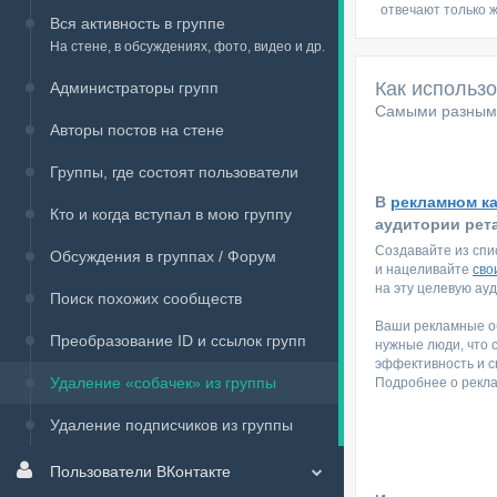
отвечают только 
Вся активность в группе
На стене, в обсуждениях, фото, видео и др.
Как использ
Администраторы групп
Самыми разными
Авторы постов на стене
Группы, где состоят пользователи
В
рекламном к
Кто и когда вступал в мою группу
аудитории рет
Создавайте из спи
Обсуждения в группах / Форум
и нацеливайте
сво
на эту целевую ау
Поиск похожих сообществ
Ваши рекламные об
Преобразование ID и ссылок групп
нужные люди, что 
эффективность и с
Удаление «собачек» из группы
Подробнее о рекл
Удаление подписчиков из группы
Пользователи ВКонтакте