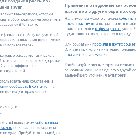
для создания рассылок
Применить эти данные как осно
мени групп
парсингов в других скриптах се
вестных веб-сервисов, которые
Например, вы можете сначала
собрать 
овать сбор подписок на рассылки и
нескольких групп
, а потом перейти в скр
 рассылок ВКонтакте.
пользователей и
отфильтровать
уже со
аудиторию по полу, возрасту и городу.
 сформировать базу получателей
ании собранных вами (при помощи
Или собрать их
профили в других соцсет
ка ID пользователей.
Или узнать, у кого из их вторых половино
наступит день рождения
.
 разовые рассылки, так и целые
, которые позволяют «подогреть»
Комбинируйте разные скрипты сервиса,
ей и весь эффективно
собранные данные из одного в другой д
в покупателей.
дальнейшего уточнения аудитории.
спользовать наш собственный
ений сообществ ВКонтакте
— у
ний по числу отправленных
ссыльщики:
a
.
rkov.net используем
собственный
ссылок
, но и остальные сервисы
е не хуже. Пробуйте, что подойдёт