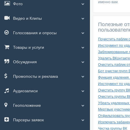
именно вам.
Фото
Видео и Клипы
Полезные от
пользовател
Голосования и опросы
Почистить паблик 
Инструмент по уда
Товары и услуги
Заблокированные л
Удалить ВКонтакте 
Обсуждения
Очистить паблик от
Бот очистки групп 
Промопосты и реклама
Функция удаления 
Инструмент по уда
Очистить группу ВК
Аудиозаписи
Очистить группы В
Убрать удаленных
Геоположение
Мертвые участники 
Отфильтровать гру
Парсеры заявок
Исключать забане
Чистка группы ВК