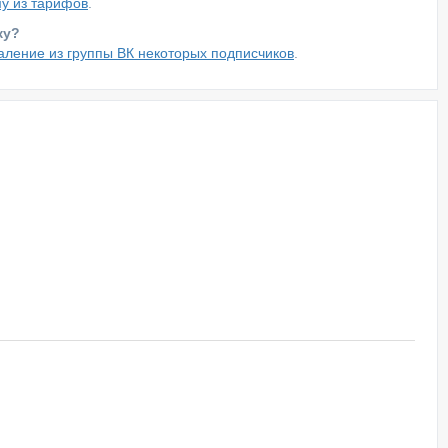
у из тарифов
.
ку?
аление из группы ВК некоторых подписчиков
.