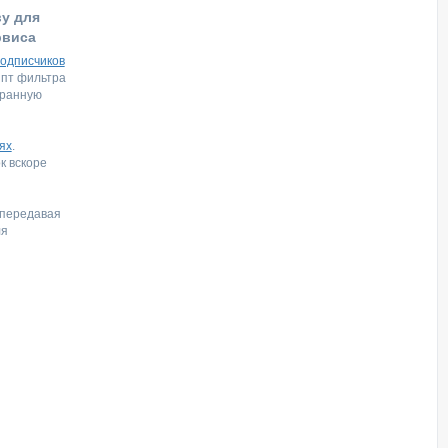
ву для
рвиса
подписчиков
ипт фильтра
бранную
ях
.
к вскоре
 передавая
ля