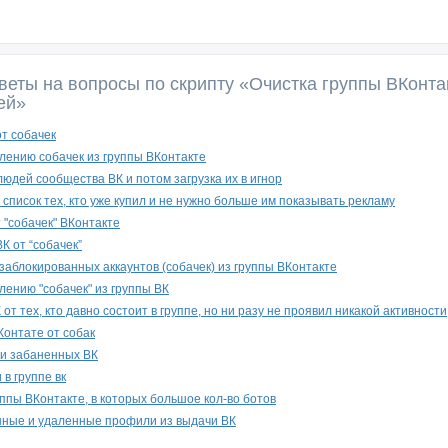
веты на вопросы по скрипту «Очистка группы ВКонта
ей»
от собачек
лению собачек из группы ВКонтакте
юдей сообщества ВК и потом загрузка их в игнор
список тех, кто уже купил и не нужно больше им показывать рекламу
 "собачек" ВКонтакте
ВК от “собачек”
заблокированных аккаунтов (собачек) из группы ВКонтакте
лению "собачек" из группы ВК
 от тех, кто давно состоит в группе, но ни разу не проявил никакой активности
Контате от собак
 и забаненных ВК
в группе вк
ппы ВКонтакте, в которых большое кол-во ботов
нные и удаленные профили из выдачи ВК