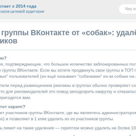
тает с 2014 года
серов целевой аудитории
 группы ВКонтакте от «собак»: уда
иков
но?
я, подтверждающие, что большое количество заблокированных поль
 группы ВКонтакте. Если вы хотите продвинуть свои группы в ТОП 
вых" пользователей (их ещё называют "собачками" из-за собаки на 
тели перед размещением рекламы в группах обычно проверяют сос
 то для рекламодателей это повод заподозрить накрутку и отказать
пригодится вам.
этот скрипт?
ет участников группы ВКонтакте, где вы являетесь администратор
) и позволяет в 1 клик удалить их из участников группы.
ть лимит на такие удаления — скриптом можно удалить не более 10.