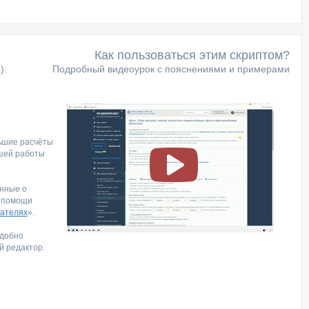
Как пользоваться этим скриптом?
):
Подробный видеоурок с пояснениями и примерами
ьшие расчёты
шей работы
нные о
и помощи
ателях
».
удобно
й редактор.