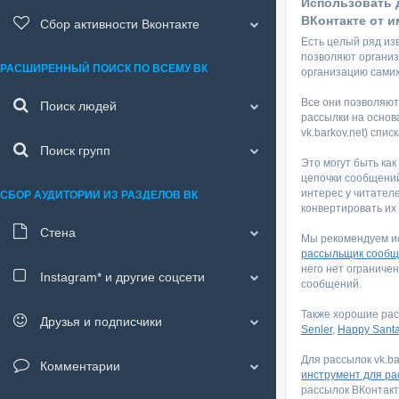
Использовать 
ВКонтакте от и
Сбор активности Вконтакте
Есть целый ряд из
позволяют организ
РАСШИРЕННЫЙ ПОИСК ПО ВСЕМУ ВК
организацию самих
Все они позволяют
Поиск людей
рассылки на основ
vk.barkov.net) спис
Поиск групп
Это могут быть как
цепочки сообщений
интерес у читател
СБОР АУДИТОРИИ ИЗ РАЗДЕЛОВ ВК
конвертировать их 
Стена
Мы рекомендуем и
рассыльщик сообщ
него нет ограниче
Instagram*
и другие соцсети
сообщений.
Также хорошие ра
Друзья и подписчики
Senler
,
Happy Sant
Для рассылок vk.ba
Комментарии
инструмент для ра
рассылок ВКонтакт