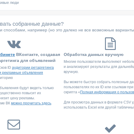
живые люди
овать собранные данные?
 способами, например (но это далеко не все возможные варианты
абинете
ВКонтакте, создавая
Обработка данных вручную
аргетинга для объявлений
Многие пользователи выполняют небол
и анализируют результаты для дальней
сков ID
аудитории ретаргетинга
вручную.
и рекламные объявления
диторию
Вы можете быстро собрать полезные да
пользователях по их ID или ссылкам пр
ъявления будут видеть только
скрипта «
Полная информация о пользов
существенно повысит их
низит цену рекламы.
Для просмотра данных в формате CSV 
аме ВК
можно прочитать здесь
.
использовать Excel или другой табличны