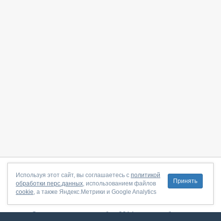
О сайте
|
С чего начать
|
Контакты
|
Партнёрская программа
|
Используя этот сайт, вы соглашаетесь с
политикой
Принять
обработки перс.данных
, использованием файлов
Договор-оферта
|
Политика конфиденциальности
|
cookie
, а также Яндекс.Метрики и Google Analytics
Правила пользования
|
Поддержка
Сервис запущен в ноябре 2014, свежее обновление от