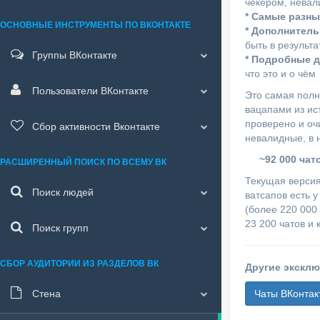
чекером, нева
* Самые разны
ОСНОВНЫЕ ИНСТРУМЕНТЫ ПО ВКОНТАКТЕ
* Дополнител
быть в результа
Группы ВКонтакте
* Подробные 
что это и о чём
Пользователи ВКонтакте
Это самая полн
вацапами из ист
проверено и оч
Сбор активности Вконтакте
невалидные, в 
~92 000 чат
РАСШИРЕННЫЙ ПОИСК ПО ВСЕМУ ВК
Текущая версия
Поиск людей
ватсапов есть у
(более 220 000 
23 200 чатов и 
Поиск групп
СБОР АУДИТОРИИ ИЗ РАЗДЕЛОВ ВК
Другие эксклю
Стена
Чаты ВКонтакт