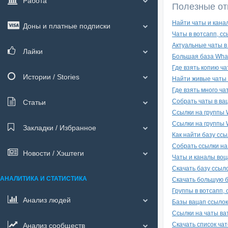
Работа
Полезные от
Найти чаты и кана
Доны и платные подписки
Чаты в вотсапп, с
Актуальные чаты в
Лайки
Большая база What
Где взять копию ча
Истории / Stories
Найти живые чаты 
Где взять много ча
Собрать чаты в ва
Статьи
Ссылки на группы
Ссылки на группы
Закладки / Избранное
Как найти базу ссы
Собрать ссылки на
Новости / Хэштеги
Чаты и каналы воц
Скачать базу ссыл
АНАЛИТИКА И СТАТИСТИКА
Скачать большую б
Группы в вотсапп,
Анализ людей
Базы вацап ссылок
Ссылки на чаты ва
Скачать список чат
Анализ сообществ