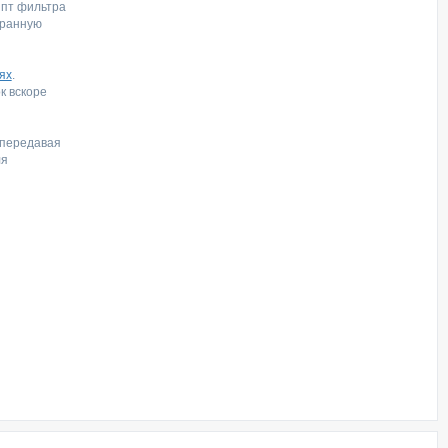
ипт фильтра
бранную
ях
.
к вскоре
 передавая
ля