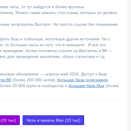
кие чаты, то тут найдутся и более крупные
оиска. Можно также указать стоп-слова, которых не должно
анием чата/группы Ватсапп. Не просто ссылка без понимания,
рать базу и побольше, используя другие источники. Но с
, то большая часть из того, что в принципе . И всё это
м прикидкам, более половины ссылок на Ватсаппы в ВК —
но для проведения аналитики, сбора статистики и т.д.
лановое обновление — апрель-май 2026. Доступ к базе
тов ВК
(более 250 000 чатов),
большая база телеграмов
более 20 000 групп и сообществ) и
большая база Max
(более
 (20 тыс)
Чаты и каналы Max (23 тыс)