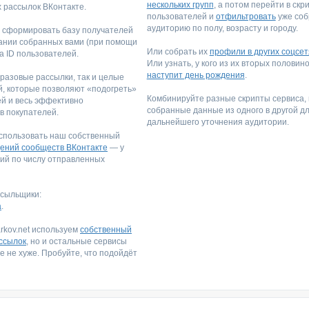
нескольких групп
, а потом перейти в скр
 рассылок ВКонтакте.
пользователей и
отфильтровать
уже со
аудиторию по полу, возрасту и городу.
 сформировать базу получателей
ании собранных вами (при помощи
Или собрать их
профили в других соцсет
ка ID пользователей.
Или узнать, у кого из их вторых половино
наступит день рождения
.
 разовые рассылки, так и целые
, которые позволяют «подогреть»
Комбинируйте разные скрипты сервиса,
ей и весь эффективно
собранные данные из одного в другой д
в покупателей.
дальнейшего уточнения аудитории.
спользовать наш собственный
ений сообществ ВКонтакте
— у
ний по числу отправленных
ссыльщики:
a
.
rkov.net используем
собственный
ссылок
, но и остальные сервисы
е не хуже. Пробуйте, что подойдёт