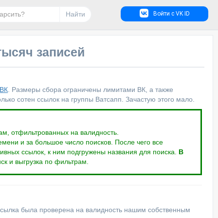
Найти
Войти с VK ID
 тысяч записей
 ВК
. Размеры сбора ограничены лимитами ВК, а также
ько сотен ссылок на группы Ватсапп. Зачастую этого мало.
ам, отфильтрованных на валидность.
мени и за большое число поисков. После чего все
вных ссылок, к ним подгружены названия для поиска.
В
ск и выгрузка по фильтрам.
ссылка была проверена на валидность нашим собственным