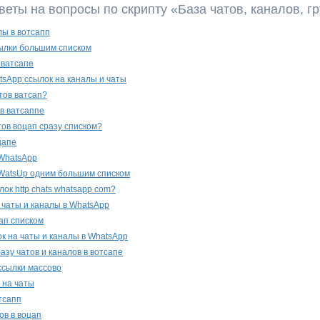
веты на вопросы по скрипту «База чатов, каналов, 
лы в вотсапп
сылки большим списком
 ватсапе
sApp ссылок на каналы и чаты
тов ватсап?
в ватсаппе
тов воцап сразу списком?
цапе
 WhatsApp
 WatsUp одним большим списком
лок http chats whatsapp com?
 чаты и каналы в WhatsApp
ап списком
ок на чаты и каналы в WhatsApp
азу чатов и каналов в вотсапе
 ссылки массово
 на чаты
тсапп
ов в воцап