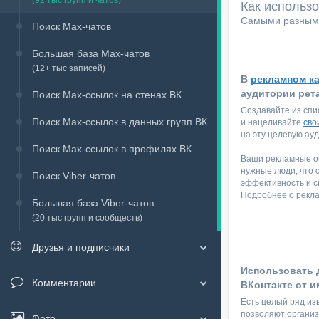
(92 тыс групп и чатов)
Как использ
Самыми разными
Поиск Max-чатов
Большая база Max-чатов
(12+ тыс записей)
В
рекламном к
аудитории рет
Поиск Max-ссылок на стенах ВК
Создавайте из спи
Поиск Max-ссылок в данных групп ВК
и нацеливайте
сво
на эту целевую ау
Поиск Max-ссылок в профилях ВК
Ваши рекламные об
нужные люди, что 
Поиск Viber-чатов
эффективность и с
Подробнее о рекл
Большая база Viber-чатов
(20 тыс групп и сообществ)
Друзья и подписчики
Использовать 
Комментарии
ВКонтакте от и
Есть целый ряд из
позволяют организ
Фото