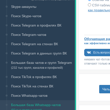
CSV-таблиц
Skype-аккаунты
как правильн
Поиск Skype-чатов
Поиск Telegram в профилях ВК
Поиск Telegram-чатов
Обучающая ра
как эффективно и
Поиск Telegram на стенах ВК
Есть вопро
Поиск Telegram в данных групп ВК
никаких чат-ботов
Большая база чатов и групп Telegram
отвечают только 
(232 тыс групп, каналов и профилей)
Поиск TikTok в профилях ВК
Поиск TikTok на стенах ВК
Чаты
Поиск Whatsapp-чатов
Большая база Whatsapp-чатов