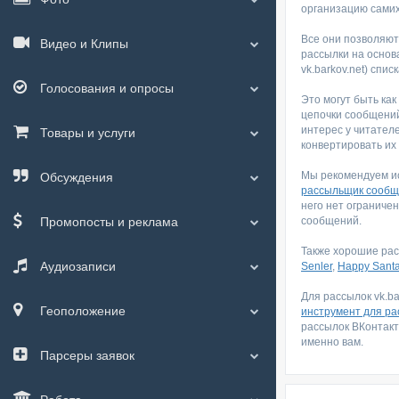
организацию самих
Все они позволяют
Видео и Клипы
рассылки на основ
vk.barkov.net) спис
Голосования и опросы
Это могут быть как
цепочки сообщений
интерес у читател
Товары и услуги
конвертировать их 
Мы рекомендуем и
Обсуждения
рассыльщик сообщ
него нет ограниче
Промопосты и реклама
сообщений.
Также хорошие ра
Аудиозаписи
Senler
,
Happy Sant
Для рассылок vk.ba
Геоположение
инструмент для ра
рассылок ВКонтакт
именно вам.
Парсеры заявок