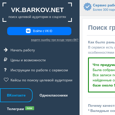
Сервис рабо
VK.BARKOV.NET
Более 300 пар
поиск целевой аудитории в соцсетях
Поиск г
Войти с VK ID
видите ошибку при входе через ВК?
Как было ран
В сервисе есть
Начать работу
особенностями 
Цены и возможности
Что придум
Была собран
Инструкции по работе с сервисом
Все записи п
Кейсы по поиску целевой аудитории
найденные с
базе около 
ВКонтакте
Одноклассники
Почему качест
new
Телеграм
* Валидные с