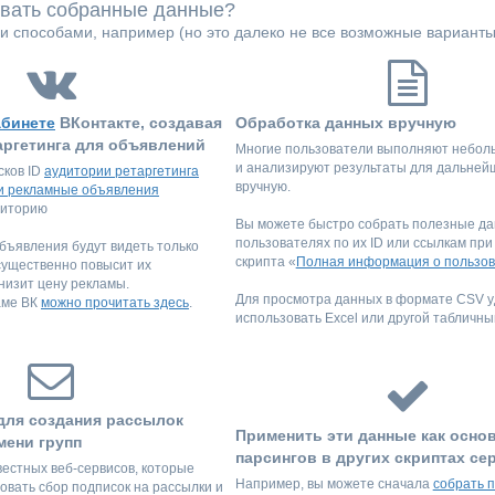
овать собранные данные?
 способами, например (но это далеко не все возможные варианты
абинете
ВКонтакте, создавая
Обработка данных вручную
аргетинга для объявлений
Многие пользователи выполняют небол
и анализируют результаты для дальней
сков ID
аудитории ретаргетинга
вручную.
и рекламные объявления
диторию
Вы можете быстро собрать полезные да
пользователях по их ID или ссылкам пр
ъявления будут видеть только
скрипта «
Полная информация о пользов
существенно повысит их
низит цену рекламы.
Для просмотра данных в формате CSV 
аме ВК
можно прочитать здесь
.
использовать Excel или другой табличны
для создания рассылок
Применить эти данные как осно
мени групп
парсингов в других скриптах се
вестных веб-сервисов, которые
Например, вы можете сначала
собрать 
овать сбор подписок на рассылки и