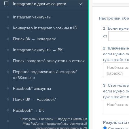
Instagram*
и другие соцсети
Instagram
*
-аккаунты
Настройки сбо
Конвертер Instagram
*
-логины в ID
1. Если нуж
от
Поиск ВК → Instagram
*
2. Ключевые
Instagram
*
-аккаунты → ВК
если нужно о
(указывайте п
Поиск Instagram
*
-аккаунтов на стенах
Перенос подписчиков Инстаграм
*
во ВКонтакте
3. Стоп-сло
Facebook
*
-аккаунты
если нужно о
(указывайте п
Поиск ВК → Facebook
*
Facebook
*
→ ВК
* Instagram и Facebook — продукты компании
Результаты 
Meta Platforms, признанной экстремистской
организацией и запрещённой в РФ
Ссылки на 