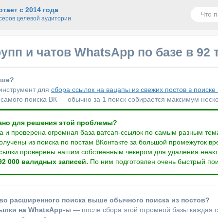
тает с 2014 года
серов целевой аудитории
рупп и чатов WhatsApp по базе в 92
ьше?
 инструмент для
сбора ссылок на вацапы из свежих постов в поиске
самого поиска ВК — обычно за 1 поиск собирается максимум нескол
ано для решения этой проблемы?
а и проверена огромная база ватсап-ссылок по самым разным тем
олучены из поиска по постам ВКонтакте за большой промежуток вре
сылки проверены нашим собственным чекером для удаления неакти
92 000 валидных записей.
По ним подготовлен очень быстрый пои
во расширенного поиска выше обычного поиска из постов?
сылки на WhatsApp-ы
— после сбора этой огромной базы каждая 