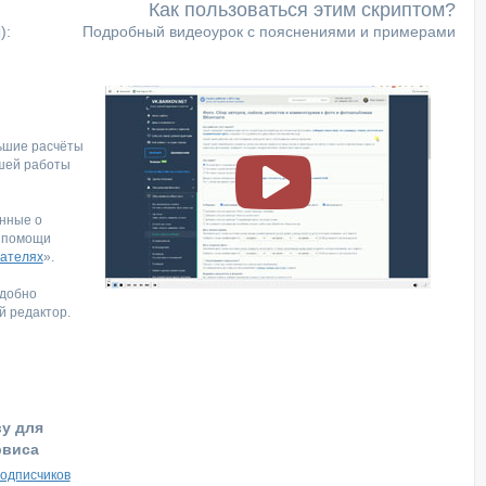
Как пользоваться этим скриптом?
):
Подробный видеоурок с пояснениями и примерами
ьшие расчёты
шей работы
нные о
и помощи
ателях
».
удобно
й редактор.
ву для
рвиса
подписчиков