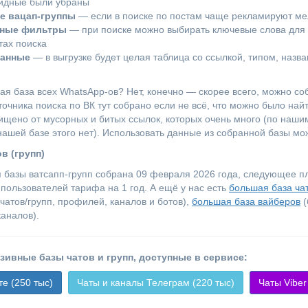
лидные были убраны
е вацап-группы
— если в поиске по постам чаще рекламируют мел
ьные фильтры
— при поиске можно выбирать ключевые слова для п
тах поиска
данные
— в выгрузке будет целая таблица со ссылкой, типом, назв
ая база всех WhatsApp-ов? Нет, конечно — скорее всего, можно соб
очника поиска по ВК тут собрано если не всё, что можно было найти
ищено от мусорных и битых ссылок, которых очень много (по наши
нашей базе этого нет). Использовать данные из собранной базы мож
ов (групп)
 базы ватсапп-групп собрана 09 февраля 2026 года, следующее п
 пользователей тарифа на 1 год. А ещё у нас есть
большая база ча
чатов/групп, профилей, каналов и ботов),
большая база вайберов
(
каналов).
зивные базы чатов и групп, доступные в сервисе:
е (250 тыс)
Чаты и каналы Телеграм (220 тыс)
Чаты Viber