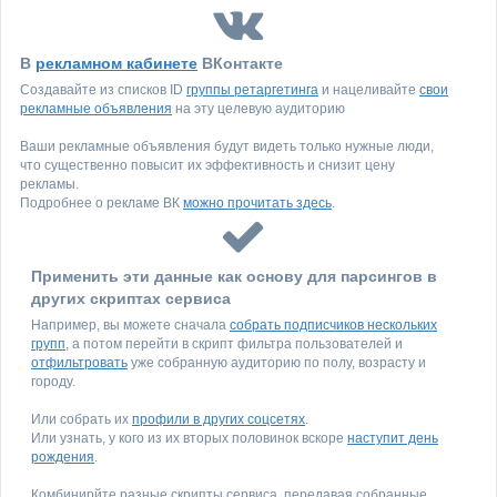
В
рекламном кабинете
ВКонтакте
Создавайте из списков ID
группы ретаргетинга
и нацеливайте
свои
рекламные объявления
на эту целевую аудиторию
Ваши рекламные объявления будут видеть только нужные люди,
что существенно повысит их эффективность и снизит цену
рекламы.
Подробнее о рекламе ВК
можно прочитать здесь
.
Применить эти данные как основу для парсингов в
других скриптах сервиса
Например, вы можете сначала
собрать подписчиков нескольких
групп
, а потом перейти в скрипт фильтра пользователей и
отфильтровать
уже собранную аудиторию по полу, возрасту и
городу.
Или собрать их
профили в других соцсетях
.
Или узнать, у кого из их вторых половинок вскоре
наступит день
рождения
.
Комбинирйте разные скрипты сервиса, передавая собранные