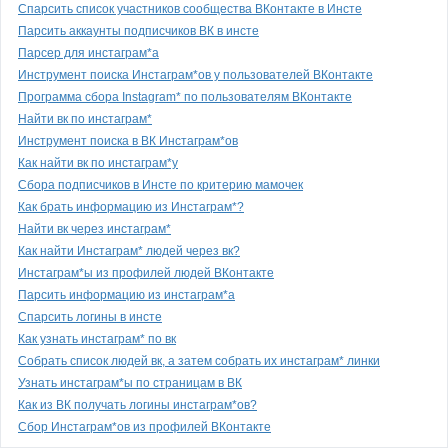
Спарсить список участников сообщества ВКонтакте в Инсте
Парсить аккаунты подписчиков ВК в инсте
Парсер для инстаграм*а
Инструмент поиска Инстаграм*ов у пользователей ВКонтакте
Программа сбора Instagram* по пользователям ВКонтакте
Найти вк по инстаграм*
Инструмент поиска в ВК Инстаграм*ов
Как найти вк по инстаграм*у
Сбора подписчиков в Инсте по критерию мамочек
Как брать информацию из Инстаграм*?
Найти вк через инстаграм*
Как найти Инстаграм* людей через вк?
Инстаграм*ы из профилей людей ВКонтакте
Парсить информацию из инстаграм*а
Спарсить логины в инсте
Как узнать инстаграм* по вк
Собрать список людей вк, а затем собрать их инстаграм* линки
Узнать инстаграм*ы по страницам в ВК
Как из ВК получать логины инстаграм*ов?
Сбор Инстаграм*ов из профилей ВКонтакте