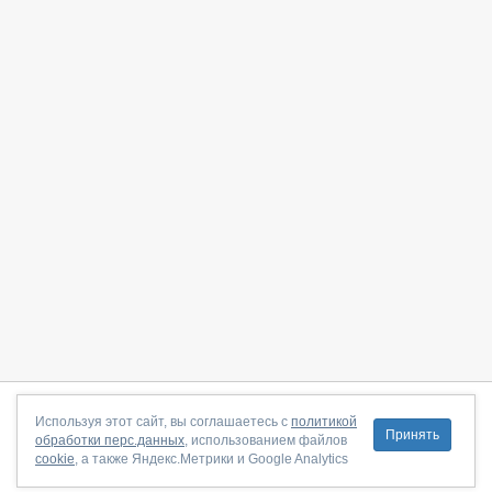
О сайте
|
С чего начать
|
Контакты
|
Партнёрская программа
|
Используя этот сайт, вы соглашаетесь с
политикой
Принять
обработки перс.данных
, использованием файлов
Договор-оферта
|
Политика конфиденциальности
|
cookie
, а также Яндекс.Метрики и Google Analytics
Правила пользования
|
Поддержка