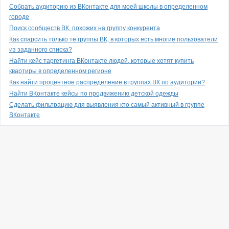
Собрать аудиторию из ВКонтакте для моей школы в определенном
городе
Поиск сообществ ВК, похожих на группу конкурента
Как спарсить только те группы ВК, в которых есть многие пользователи
из заданного списка?
Найти кейс таргетинга ВКонтакте людей, которые хотят купить
квартиры в определенном регионе
Как найти процентное распределение в группах ВК по аудитории?
Найти ВКонтакте кейсы по продвижению детской одежды
Сделать фильтрацию для выявления кто самый активный в группе
ВКонтакте