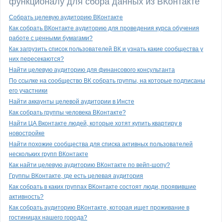
функционалу для сбора данных из ВКонтакте
Собрать целевую аудиторию ВКонтакте
Как собрать ВКонтакте аудиторию для проведения курса обучения
работе с ценными бумагами?
Как загрузить список пользователей ВК и узнать какие сообщества у
них пересекаются?
Найти целевую аудиторию для финансового консультанта
По ссылке на сообщество ВК собрать группы, на которые подписаны
его участники
Найти аккаунты целевой аудитории в Инсте
Как собрать группы человека ВКонтакте?
Найти ЦА Вконтакте людей, которые хотят купить квартиру в
новостройке
Найти похожие сообщества для списка активных пользователей
нескольких групп ВКонтакте
Как найти целевую аудиторию ВКонтакте по вейп-шопу?
Группы ВКонтакте, где есть целевая аудитория
Как собрать в каких группах ВКонтакте состоят люди, проявившие
активность?
Как собрать аудиторию ВКонтакте, которая ищет проживание в
гостиницах нашего города?