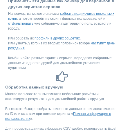
Применить эти данные как основу для парсингов в
других скриптах сервиса
Например, вы можете сначала
собрать подписчиков нескольких
групп
, а потом перейти в скрипт фильтра пользователей и
отфильтровать
уже собранную аудиторию по полу, возрасту и
городу.
Или собрать их
профили в других соцсетях
.
Или узнать, у кого из их вторых половинок вскоре
наступит день
рождения
.
Комбинирйте разные скрипты сервиса, передавая собранные
данные из одного в другой для дальнейшего уточнения
аудитории.
Обработка данных вручную
Многие пользователи выполняют небольшие расчёты и
анализируют результаты для дальнейшей работы вручную.
Вы можете быстро собрать полезные данные о пользователях по
их ID или ссылкам при помощи скрипта «
Полная информация о
пользователях
».
Для просмотра данных в формате CSV удобно использовать Excel