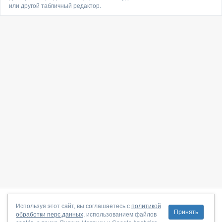
или другой табличный редактор.
О сайте
|
С чего начать
|
Контакты
|
Партнёрская программа
|
Используя этот сайт, вы соглашаетесь с
политикой
Принять
обработки перс.данных
, использованием файлов
Договор-оферта
|
Политика конфиденциальности
|