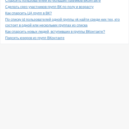
Спарсить пользователей из больших пабликов ВКонтакте
Сделать срез участников групп ВК по полу и возрасту
Как спарсить ЦА групп в ВК?
По списку id пользователей одной группы vk найти среди них тех, кто
состоит в одной или нескольких группах из списка
Как спарсить новых людей, вступивших в группы ВКонтакте?
Парсить юзеров из групп ВКонтакте