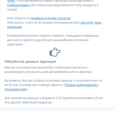
групп
, а потом перейти в скрипт фильтра пользователей и
отфильтровать
уже собранную аудиторию по полу, возрасту и
городу.
Или собрать их
профили в других соцсетях
.
Или узнать, у кого из их вторых половинок вскоре
наступит день
рождения
.
Комбинирйте разные скрипты сервиса, передавая собранные
данные из одного в другой для дальнейшего уточнения
аудитории.
Обработка данных вручную
Многие пользователи выполняют небольшие расчёты и
анализируют результаты для дальнейшей работы вручную.
Вы можете быстро собрать полезные данные о пользователях по
их ID или ссылкам при помощи скрипта «
Полная информация о
пользователях
».
Для просмотра данных в формате CSV удобно использовать Excel
или другой табличный редактор.