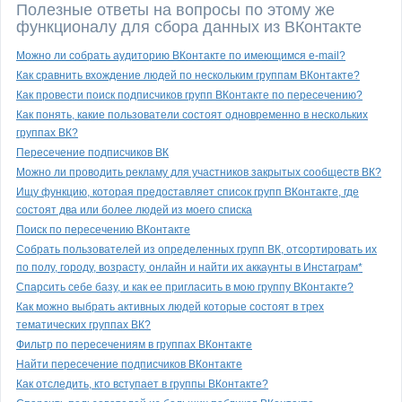
Полезные ответы на вопросы по этому же
функционалу для сбора данных из ВКонтакте
Можно ли собрать аудиторию ВКонтакте по имеющимся e-mail?
Как сравнить вхождение людей по нескольким группам ВКонтакте?
Как провести поиск подписчиков групп ВКонтакте по пересечению?
Как понять, какие пользователи состоят одновременно в нескольких
группах ВК?
Пересечение подписчиков ВК
Можно ли проводить рекламу для участников закрытых сообществ ВК?
Ищу функцию, которая предоставляет список групп ВКонтакте, где
состоят два или более людей из моего списка
Поиск по пересечению ВКонтакте
Собрать пользователей из определенных групп ВК, отсортировать их
по полу, городу, возрасту, онлайн и найти их аккаунты в Инстаграм*
Спарсить себе базу, и как ее пригласить в мою группу ВКонтакте?
Как можно выбрать активных людей которые состоят в трех
тематических группах ВК?
Фильтр по пересечениям в группах ВКонтакте
Найти пересечение подписчиков ВКонтакте
Как отследить, кто вступает в группы ВКонтакте?