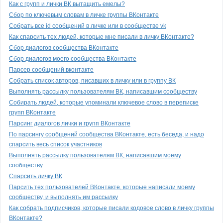
Как с групп и лички ВК вытащить емелы?
Сбор по ключевым словам в личке группы ВКонтакте
Собрать все id сообщений в личке или в сообществе vk
Как спарсить тех людей, которые мне писали в личку ВКонтакте?
Сбор диалогов сообщества ВКонтакте
Сбор диалогов моего сообщества ВКонтакте
Парсер сообщений вконтакте
Собрать список авторов, писавших в личку или в группу ВК
Выполнять рассылку пользователям ВК, написавшим сообществу
Собирать людей, которые упоминали ключевое слово в переписке
групп ВКонтакте
Парсинг диалогов лички и групп ВКонтакте
По парсингу сообщений сообщества ВКонтакте, есть беседа, и надо
спарсить весь список участников
Выполнять рассылку пользователям ВК, написавшим моему
сообществу
Спарсить личку ВК
Парсить тех пользователей ВКонтакте, которые написали моему
сообществу, и выполнять им рассылку
Как собрать подписчиков, которые писали кодовое слово в личку группы
ВКонтакте?