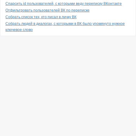
Спарсить id пользователей, с которыми веду переписку ВКонтакте
Отфильтровать пользователей ВК по переписке
Собрать список тех, кто писал в личку ВК
Собрать людей в диалогах, с которыми в ВК было упомянуто нужное
ключевое слово