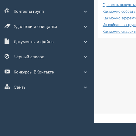
Где взять аккаунт
Контакты групп
Как можно собрать
Как можно эффекти
Из собранных груп
Удалялки и очищалки
Как можно спарсит
Документы и файлы
Чёрный список
Конкурсы ВКонтакте
Сайты
О сайте
|
С чего