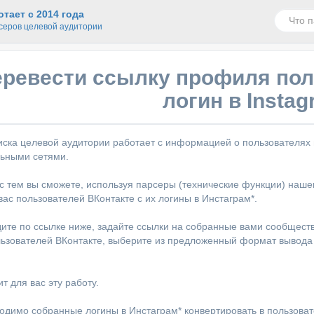
тает с 2014 года
серов целевой аудитории
еревести ссылку профиля пол
логин в Insta
ска целевой аудитории работает с информацией о пользователях и 
льными сетями.
 тем вы сможете, используя парсеры (технические функции) наше
ас пользователей ВКонтакте с их логины в Инстаграм*.
дите по ссылке ниже, задайте ссылки на собранные вами сообщества
ьзователей ВКонтакте, выберите из предложенный формат вывода р
т для вас эту работу.
одимо собранные логины в Инстаграм* конвертировать в пользовате