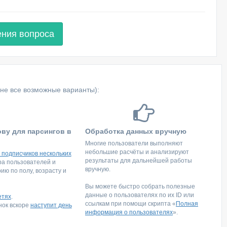
ения вопроса
не все возможные варианты):
ову для парсингов в
Обработка данных вручную
Многие пользователи выполняют
небольшие расчёты и анализируют
 подписчиков нескольких
результаты для дальнейшей работы
тра пользователей и
вручную.
ю по полу, возрасту и
Вы можете быстро собрать полезные
данные о пользователях по их ID или
етях
.
ссылкам при помощи скрипта «
Полная
инок вскоре
наступит день
информация о пользователях
».