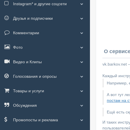
Instagram*
и другие соцсети
Друзья и подписчики
Комментарии
Фото
О сервисе
Видео и Клипы
vk.barkov.net
Каждый инстру
Голосования и опросы
Например, е
Товары и услуги
А вот тут л
постам на с
Обсуждения
Ещё есть с
Промопосты и реклама
И таких инстр
пользователей