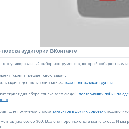
 поиска аудитории ВКонтакте
 — это универсальный набор инструментов, который собирает самы
мент (скрипт) решает свою задачу:
сть скрипт для получения списка
всех подписчиков группы
.
ежит скрипт для сбора списка всех людей,
поставивших лайк или сд
тене
.
крипт для получения списка
аккаунтов в других соцсетях
подписчиков
ументов уже более 300. Все они перечислены в меню слева. И мы
.