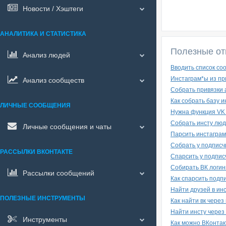
Новости / Хэштеги
АНАЛИТИКА И СТАТИСТИКА
Полезные от
Анализ людей
Вводить список со
Инстаграм*ы из пр
Анализ сообществ
Собрать привязки 
Как собрать базу 
ЛИЧНЫЕ СООБЩЕНИЯ
Нужна функция VK -
Собрать инсту люд
Личные сообщения и чаты
Парсить инстаграм
Собрать у подписчи
РАССЫЛКИ ВКОНТАКТЕ
Спарсить у подписч
Собирать ВК логин
Рассылки сообщений
Как спарсить подпи
Найти друзей в инс
ПОЛЕЗНЫЕ ИНСТРУМЕНТЫ
Как найти вк через
Найти инсту через 
Инструменты
Как можно ВКонтак