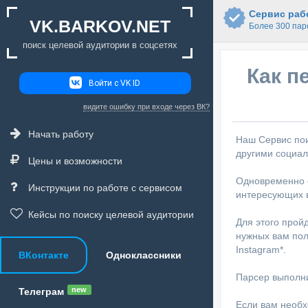
Сервис рабо
VK.BARKOV.NET
Более 300 пар
поиск целевой аудитории в соцсетях
Как п
Войти с VK ID
видите ошибку при входе через ВК?
Начать работу
Наш Сервис пои
другими социа
Цены и возможности
Одновременно с
Инструкции по работе с сервисом
интересующих в
Кейсы по поиску целевой аудитории
Для этого прой
нужных вам пол
Instagram*.
ВКонтакте
Одноклассники
Парсер выполни
new
Телеграм
Если вам необх