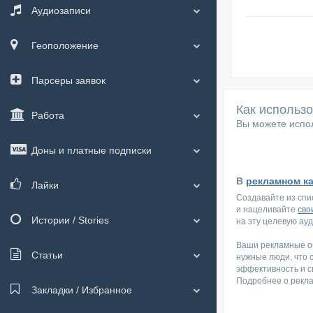
Аудиозаписи
Геоположение
Парсеры заявок
Как использ
Работа
Вы можете испол
Доны и платные подписки
В
рекламном к
Лайки
Создавайте из спи
и нацеливайте
сво
Истории / Stories
на эту целевую ау
Ваши рекламные об
Статьи
нужные люди, что 
эффективность и с
Подробнее о рекл
Закладки / Избранное