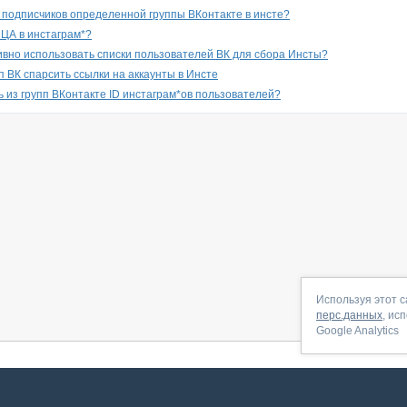
ы подписчиков определенной группы ВКонтакте в инсте?
 ЦА в инстаграм*?
вно использовать списки пользователей ВК для сбора Инсты?
п ВК спарсить ссылки на аккаунты в Инсте
ь из групп ВКонтакте ID инстаграм*ов пользователей?
Используя этот с
перс.данных
, ис
Google Analytics
 начать
|
Контакты
|
Партнёрская программа
|
Договор-оферта
|
По