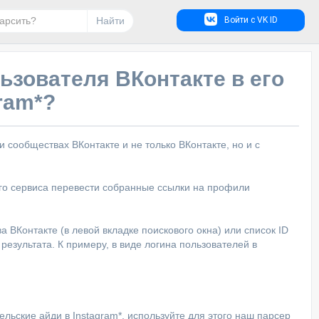
Найти
Войти с VK ID
ьзователя ВКонтакте в его
gram*?
сообществах ВКонтакте и не только ВКонтакте, но и с
го сервиса перевести собранные ссылки на профили
 ВКонтакте (в левой вкладке поискового окна) или список ID
езультата. К примеру, в виде логина пользователей в
льские айди в Instagram*, используйте для этого наш парсер