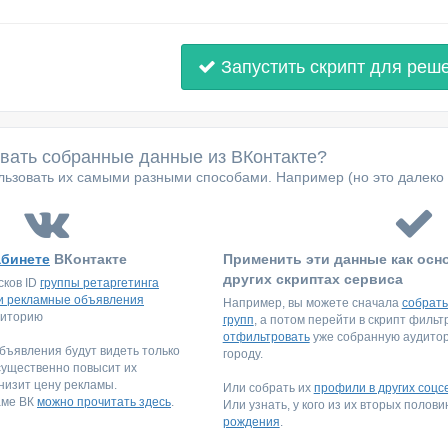
Запустить скрипт для реш
овать собранные данные из ВКонтакте?
ьзовать их самыми разными способами. Например (но это далеко 
абинете
ВКонтакте
Применить эти данные как осн
других скриптах сервиса
сков ID
группы ретаргетинга
и рекламные объявления
Например, вы можете сначала
собрать
диторию
групп
, а потом перейти в скрипт филь
отфильтровать
уже собранную аудитори
ъявления будут видеть только
городу.
существенно повысит их
низит цену рекламы.
Или собрать их
профили в других соцс
аме ВК
можно прочитать здесь
.
Или узнать, у кого из их вторых полов
рождения
.