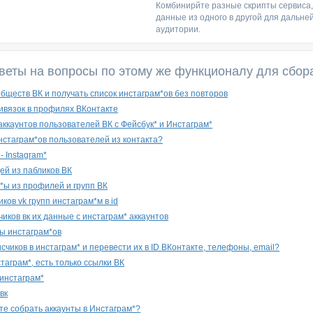
Комбинирйте разные скрипты сервиса
данные из одного в другой для дальне
аудитории.
веты на вопросы по этому же функционалу для сбор
обществ ВК и получать список инстаграм*ов без повторов
ивязок в профилях ВКонтакте
аккаунтов пользователей ВК с Фейсбук* и Инстаграм*
инстаграм*ов пользователей из контакта?
 Instagram*
ей из пабликов ВК
*ы из профилей и групп ВК
ков vk групп инстаграм*м в id
иков вк их данные с инстаграм* аккаунтов
ы инстаграм*ов
счиков в инстаграм* и перевести их в ID ВКонтакте, телефоны, email?
таграм*, есть только ссылки ВК
 инстаграм*
вк
те собрать аккаунты в Инстаграм*?