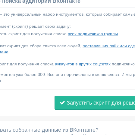
 поиска аудитории ВКонтакте
 — это универсальный набор инструментов, который собирает самы
мент (скрипт) решает свою задачу:
сть скрипт для получения списка
всех подписчиков группы
.
ежит скрипт для сбора списка всех людей,
поставивших лайк или сд
тене
.
крипт для получения списка
аккаунтов в других соцсетях
подписчиков
ументов уже более 300. Все они перечислены в меню слева. И мы
.
Запустить скрипт для реш
овать собранные данные из ВКонтакте?