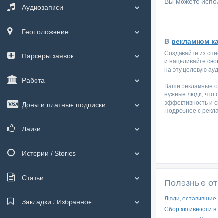
Вы можете испол
Аудиозаписи
Геоположение
В
рекламном к
Создавайте из спи
Парсеры заявок
и нацеливайте
сво
на эту целевую ау
Работа
Ваши рекламные об
нужные люди, что 
эффективность и с
Доны и платные подписки
Подробнее о рекл
Лайки
Истории / Stories
Статьи
Полезные от
Люди, оставившие 
Закладки / Избранное
Сбор активности в