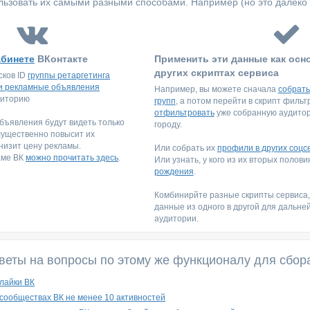
ьзовать их самыми разными способами. Например (но это далеко 
абинете
ВКонтакте
Применить эти данные как осн
других скриптах сервиса
сков ID
группы ретаргетинга
и рекламные объявления
Например, вы можете сначала
собрать
диторию
групп
, а потом перейти в скрипт филь
отфильтровать
уже собранную аудитори
ъявления будут видеть только
городу.
существенно повысит их
низит цену рекламы.
Или собрать их
профили в других соцс
аме ВК
можно прочитать здесь
.
Или узнать, у кого из их вторых полов
рождения
.
Комбинирйте разные скрипты сервиса
данные из одного в другой для дальне
аудитории.
веты на вопросы по этому же функционалу для сбор
лайки ВК
 сообществах ВК не менее 10 активностей