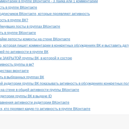
мментарии в группе ВКонтакте - 3 лайка или 1 комментарий
сть в группе ВКонтакте
одписчиков ВКонтакте, которые проявляют активность
ость в группе ВК?
йкнувших посты в группах ВКонтакте
ть в группе ВКонтакте
лайки репосты,коменты на стене ВКонтакте
, которая пишет комментарии в конкретных обсуждениях ВК и выставить дат
ей по активности в группе ВК
и ЗАКРЫТОЙ группы ВК, в которой я состою
ивность группы в вк?
ществах вконтакте
ть в выбранных группах ВК
ой аудитории группы ВК показывать активность в обсуждениях конкретных по
 на стене в общей активности группы ВКонтакте
удитории группы ВК в выдаче ID
авнения активности аудитории ВКонтакте
х, кто проявил какую-то активность в группе ВКонтакте