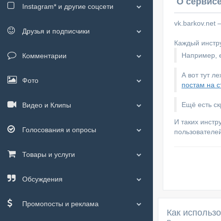
О сервисе
Instagram*
и другие соцсети
vk.barkov.net
Друзья и подписчики
Каждый инстру
Например, е
Комментарии
А вот тут л
Фото
постам на с
Ещё есть с
Видео и Клипы
И таких инстр
Голосования и опросы
пользователей
Товары и услуги
Обсуждения
Промопосты и реклама
Как использ