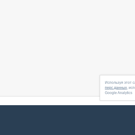
Используя этот с
перс.данных
, ис
Google Analytics
 начать
|
Контакты
|
Партнёрская программа
|
Договор-оферта
|
По
Сервис запущен в ноябре 2014, свежее обновл
ookies
для сбора пользовательских данных — они помогают нам настраивать рекламу и