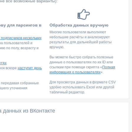
не все возможные варианты):
ову для парсингов в
Обработка данных вручную
Многие пользователи выполняют
небольшие расчёты и анализируют
 подписчиков нескольких
результаты для дальнейшей работы
тра пользователей и
вручную.
ю по полу, возрасту и
Вы можете быстро собрать полезные
данные о пользователях по их ID или
етях
.
ссылкам при помощи скрипта «
Полная
инок вскоре
наступит день
информация о пользователях
».
Для просмотра данных в формате CSV
, передавая собранные
удобно использовать Excel или другой
йшего уточнения
табличный редактор.
а данных из ВКонтакте