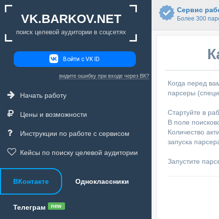
Сервис рабо
VK.BARKOV.NET
Более 300 пар
поиск целевой аудитории в соцсетях
К
Войти с VK ID
видите ошибку при входе через ВК?
Когда перед ва
парсеры (специ
Начать работу
Стартуйте в раб
Цены и возможности
В поле поисково
Количество акт
Инструкции по работе с сервисом
запуска парсера
Кейсы по поиску целевой аудитории
Запустите парсе
ВКонтакте
Одноклассники
new
Телеграм