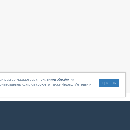
айт, вы соглашаетесь с
политикой обработки
Принять
пользованием файлов
cookie
, а также Яндекс.Метрики и
литика конфиденциальности
|
Правила пользования
|
Поддержка
ение от августа 2026, сервис работает с использованием VK API
 анализировать трафик. Оставаясь на сайте, вы соглашаетесь на обработку таких