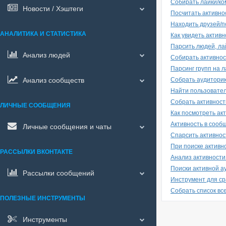
Собирать лайки/ко
Новости / Хэштеги
Посчитать активно
Находить друзей/п
АНАЛИТИКА И СТАТИСТИКА
Как увидеть активн
Парсить людей, ла
Анализ людей
Собирать активнос
Парсинг групп на 
Анализ сообществ
Собрать аудиторию
Найти пользовател
Собрать активност
ЛИЧНЫЕ СООБЩЕНИЯ
Как посмотреть акт
Активность в сооб
Личные сообщения и чаты
Спарсить активнос
При поиске активн
РАССЫЛКИ ВКОНТАКТЕ
Анализ активности
Поиски активной а
Рассылки сообщений
Инструмент для ср
Собрать список все
ПОЛЕЗНЫЕ ИНСТРУМЕНТЫ
Инструменты