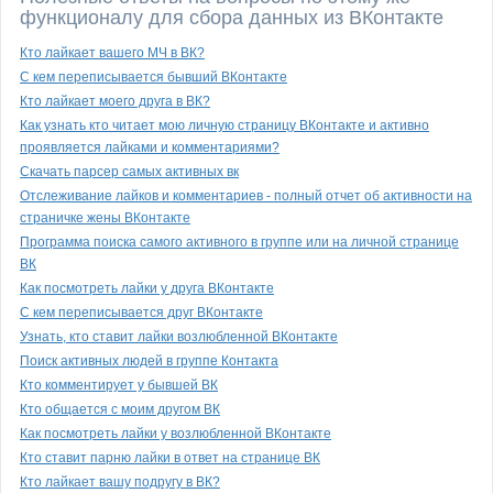
функционалу для сбора данных из ВКонтакте
Кто лайкает вашего МЧ в ВК?
С кем переписывается бывший ВКонтакте
Кто лайкает моего друга в ВК?
Как узнать кто читает мою личную страницу ВКонтакте и активно
проявляется лайками и комментариями?
Скачать парсер самых активных вк
Отслеживание лайков и комментариев - полный отчет об активности на
страничке жены ВКонтакте
Программа поиска самого активного в группе или на личной странице
ВК
Как посмотреть лайки у друга ВКонтакте
С кем переписывается друг ВКонтакте
Узнать, кто ставит лайки возлюбленной ВКонтакте
Поиск активных людей в группе Контакта
Кто комментирует у бывшей ВК
Кто общается с моим другом ВК
Как посмотреть лайки у возлюбленной ВКонтакте
Кто ставит парню лайки в ответ на странице ВК
Кто лайкает вашу подругу в ВК?