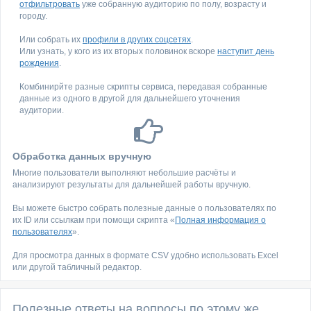
отфильтровать
уже собранную аудиторию по полу, возрасту и
городу.
Или собрать их
профили в других соцсетях
.
Или узнать, у кого из их вторых половинок вскоре
наступит день
рождения
.
Комбинирйте разные скрипты сервиса, передавая собранные
данные из одного в другой для дальнейшего уточнения
аудитории.
Обработка данных вручную
Многие пользователи выполняют небольшие расчёты и
анализируют результаты для дальнейшей работы вручную.
Вы можете быстро собрать полезные данные о пользователях по
их ID или ссылкам при помощи скрипта «
Полная информация о
пользователях
».
Для просмотра данных в формате CSV удобно использовать Excel
или другой табличный редактор.
Полезные ответы на вопросы по этому же