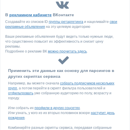
В
рекламном кабинете
ВКонтакте
Создавайте из списков ID
группы ретаргетинга
и нацеливайте
свои
рекламные объявления
на эту целевую аудиторию
Ваши рекламные объявления будут видеть только нужные люди,
что существенно повысит их эффективность и снизит цену
рекламы.
Подробнее о рекламе ВК
можно прочитать здесь
.
Применить эти данные как основу для парсингов в
других скриптах сервиса
Например, вы можете сначала
собрать подписчиков нескольких
групп
, а потом перейти в скрипт фильтра пользователей и
отфильтровать
уже собранную аудиторию по полу, возрасту и
городу.
Или собрать их
профили в других соцсетях
.
Или узнать, у кого из их вторых половинок вскоре
наступит день
рождения
.
Комбинирйте разные скрипты сервиса, передавая собранные