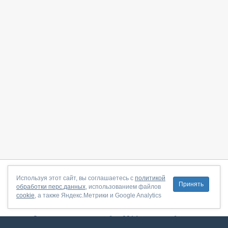
О сайте
|
С чего начать
|
Контакты
|
Партнёрская программа
|
Используя этот сайт, вы соглашаетесь с
политикой
Принять
обработки перс.данных
, использованием файлов
Договор-оферта
|
Политика конфиденциальности
|
cookie
, а также Яндекс.Метрики и Google Analytics
Правила пользования
|
Поддержка
Сервис запущен в ноябре 2014, свежее обновление от