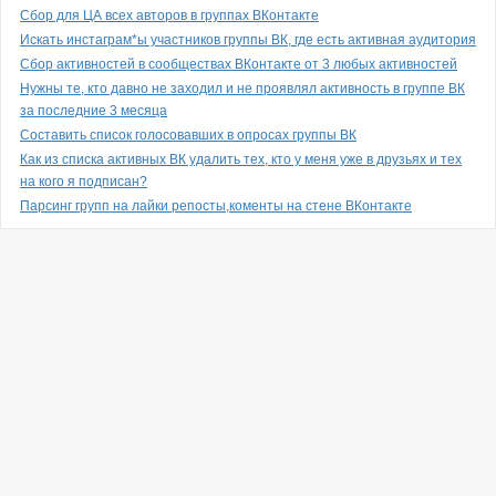
Сбор для ЦА всех авторов в группах ВКонтакте
Искать инстаграм*ы участников группы ВК, где есть активная аудитория
Сбор активностей в сообществах ВКонтакте от 3 любых активностей
Нужны те, кто давно не заходил и не проявлял активность в группе ВК
за последние 3 месяца
Составить список голосовавших в опросах группы ВК
Как из списка активных ВК удалить тех, кто у меня уже в друзьях и тех
на кого я подписан?
Парсинг групп на лайки репосты,коменты на стене ВКонтакте