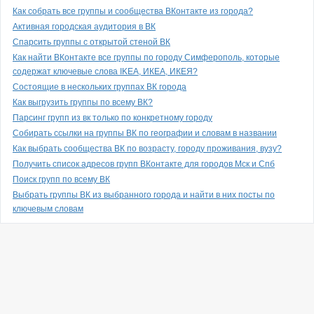
Как собрать все группы и сообщества ВКонтакте из города?
Активная городская аудитория в ВК
Спарсить группы с открытой стеной ВК
Как найти ВКонтакте все группы по городу Симферополь, которые
содержат ключевые слова IKEA, ИКЕА, ИКЕЯ?
Состоящие в нескольких группах ВК города
Как выгрузить группы по всему ВК?
Парсинг групп из вк только по конкретному городу
Собирать ссылки на группы ВК по географии и словам в названии
Как выбрать сообщества ВК по возрасту, городу проживания, вузу?
Получить список адресов групп ВКонтакте для городов Мск и Спб
Поиск групп по всему ВК
Выбрать группы ВК из выбранного города и найти в них посты по
ключевым словам