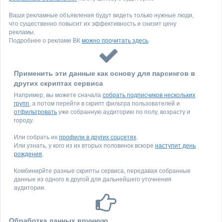
Ваши рекламные объявления будут видеть только нужные люди,
что существенно повысит их эффективность и снизит цену
рекламы.
Подробнее о рекламе ВК
можно прочитать здесь
.
Применить эти данные как основу для парсингов в
других скриптах сервиса
Например, вы можете сначала
собрать подписчиков нескольких
групп
, а потом перейти в скрипт фильтра пользователей и
отфильтровать
уже собранную аудиторию по полу, возрасту и
городу.
Или собрать их
профили в других соцсетях
.
Или узнать, у кого из их вторых половинок вскоре
наступит день
рождения
.
Комбинирйте разные скрипты сервиса, передавая собранные
данные из одного в другой для дальнейшего уточнения
аудитории.
Обработка данных вручную