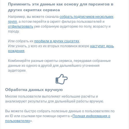
Применить эти данные как основу для парсингов в
других скриптах сервиса
Например, вы можете сначала
собрать подписчиков нескольких
групп
, а потом перейти в скрипт фильтра пользователей и
отфильтровать
уже собранную аудиторию по полу, возрасту и
городу.
Или собрать их
профили в других соцсетях
.
Или узнать, у кого из их вторых половинок вскоре
наступит день
рождения
.
Комбинирйте разные скрипты сервиса, передавая собранные
данные из одного в другой для дальнейшего уточнения
аудитории.
Обработка данных вручную
Многие пользователи выполняют небольшие расчёты и
анализируют результаты для дальнейшей работы вручную.
Вы можете быстро собрать полезные данные о пользователях по
их ID или ссылкам при помощи скрипта «
Полная информация о
пользователях
».