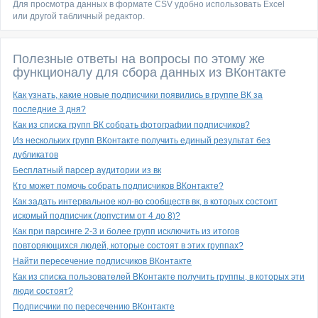
Для просмотра данных в формате CSV удобно использовать Excel
или другой табличный редактор.
Полезные ответы на вопросы по этому же
функционалу для сбора данных из ВКонтакте
Как узнать, какие новые подписчики появились в группе ВК за
последние 3 дня?
Как из списка групп ВК собрать фотографии подписчиков?
Из нескольких групп ВКонтакте получить единый результат без
дубликатов
Бесплатный парсер аудитории из вк
Кто может помочь собрать подписчиков ВКонтакте?
Как задать интервальное кол-во сообществ вк, в которых состоит
искомый подписчик (допустим от 4 до 8)?
Как при парсинге 2-3 и более групп исключить из итогов
повторяющихся людей, которые состоят в этих группах?
Найти пересечение подписчиков ВКонтакте
Как из списка пользователей ВКонтакте получить группы, в которых эти
люди состоят?
Подписчики по пересечению ВКонтакте