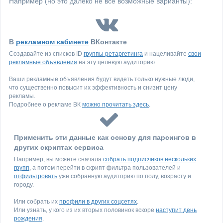
Например (но это далеко не все возможные варианты):
В
рекламном кабинете
ВКонтакте
Создавайте из списков ID
группы ретаргетинга
и нацеливайте
свои
рекламные объявления
на эту целевую аудиторию
Ваши рекламные объявления будут видеть только нужные люди,
что существенно повысит их эффективность и снизит цену
рекламы.
Подробнее о рекламе ВК
можно прочитать здесь
.
Применить эти данные как основу для парсингов в
других скриптах сервиса
Например, вы можете сначала
собрать подписчиков нескольких
групп
, а потом перейти в скрипт фильтра пользователей и
отфильтровать
уже собранную аудиторию по полу, возрасту и
городу.
Или собрать их
профили в других соцсетях
.
Или узнать, у кого из их вторых половинок вскоре
наступит день
рождения
.