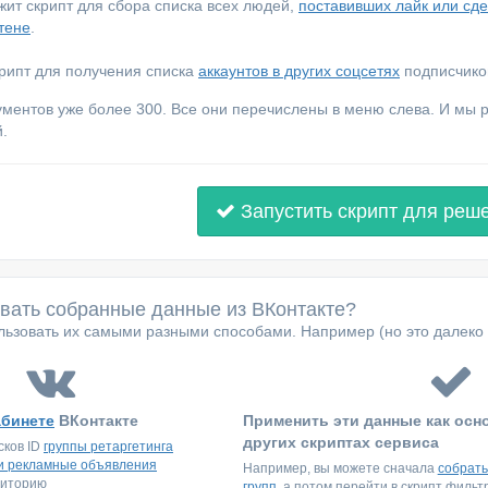
ежит скрипт для сбора списка всех людей,
поставивших лайк или сд
тене
.
крипт для получения списка
аккаунтов в других соцсетях
подписчиков
ументов уже более 300. Все они перечислены в меню слева. И мы
.
Запустить скрипт для реш
овать собранные данные из ВКонтакте?
ьзовать их самыми разными способами. Например (но это далеко 
абинете
ВКонтакте
Применить эти данные как осн
других скриптах сервиса
сков ID
группы ретаргетинга
и рекламные объявления
Например, вы можете сначала
собрать
диторию
групп
, а потом перейти в скрипт филь