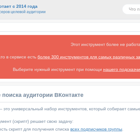
тает с 2014 года
серов целевой аудитории
Этот инструмент более не работа
ато в сервисе есть
более 300 инструментов для самых различных з
Выберите нужный инструмент при помощи
нашего подсказчи
 поиска аудитории ВКонтакте
 — это универсальный набор инструментов, который собирает самы
мент (скрипт) решает свою задачу:
сть скрипт для получения списка
всех подписчиков группы
.