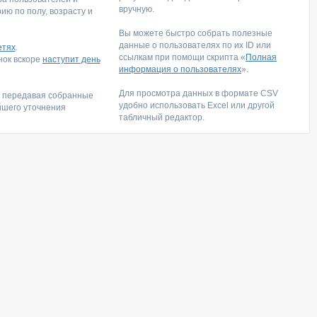
вручную.
ю по полу, возрасту и
Вы можете быстро собрать полезные
данные о пользователях по их ID или
етях
.
ссылкам при помощи скрипта «
Полная
инок вскоре
наступит день
информация о пользователях
».
Для просмотра данных в формате CSV
, передавая собранные
удобно использовать Excel или другой
йшего уточнения
табличный редактор.