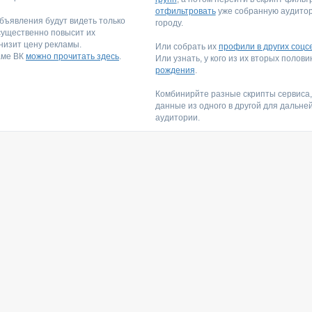
отфильтровать
уже собранную аудитори
ъявления будут видеть только
городу.
существенно повысит их
низит цену рекламы.
Или собрать их
профили в других соцс
аме ВК
можно прочитать здесь
.
Или узнать, у кого из их вторых полов
рождения
.
Комбинирйте разные скрипты сервиса
данные из одного в другой для дальне
аудитории.