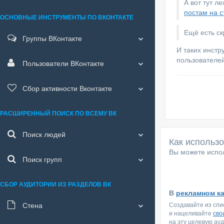
А вот тут л
постам на с
ОСНОВНЫЕ ИНСТРУМЕНТЫ ПО ВКОНТАКТЕ
Ещё есть с
Группы ВКонтакте
И таких инстр
пользователей
Пользователи ВКонтакте
Сбор активности Вконтакте
РАСШИРЕННЫЙ ПОИСК ПО ВСЕМУ ВК
Поиск людей
Как использ
Вы можете испол
Поиск групп
СБОР АУДИТОРИИ ИЗ РАЗДЕЛОВ ВК
В
рекламном к
Стена
Создавайте из спи
и нацеливайте
сво
на эту целевую ау