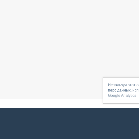
Используя этот с
перс.данных
, ис
Google Analytics
 начать
|
Контакты
|
Партнёрская программа
|
Договор-оферта
|
По
Сервис запущен в ноябре 2014, свежее обновл
ookies
для сбора пользовательских данных — они помогают нам настраивать рекламу и