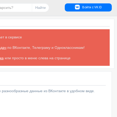
Найти
Войти с VK ID
ет в сервисе
адач
по ВКонтакте, Телеграму и Одноклассникам!
ка
или просто в меню слева на странице
е разнообразные данные из ВКонтакте в удобном виде.