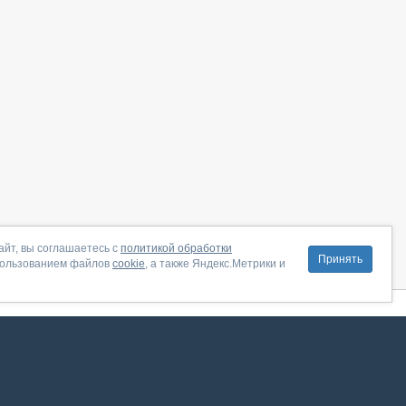
айт, вы соглашаетесь с
политикой обработки
Принять
пользованием файлов
cookie
, а также Яндекс.Метрики и
литика конфиденциальности
|
Правила пользования
|
Поддержка
ение от августа 2026, сервис работает с использованием VK API
 анализировать трафик. Оставаясь на сайте, вы соглашаетесь на обработку таких