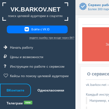
Сервис рабо
VK.BARKOV.NET
Более 300 пар
поиск целевой аудитории в соцсетях
Войти с VK ID
видите ошибку при входе через ВК?
З
Начать работу
Цены и возможности
Инструкции по работе с сервисом
О сервисе
Кейсы по поиску целевой аудитории
vk.barkov.net
ВКонтакте
Одноклассники
Каждый инстру
Например, е
new
Телеграм