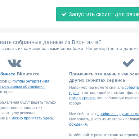
Запустить скрипт для реш
овать собранные данные из ВКонтакте?
ьзовать их самыми разными способами. Например (но это далеко 
абинете
ВКонтакте
Применить эти данные как осн
других скриптах сервиса
сков ID
группы ретаргетинга
и рекламные объявления
Например, вы можете сначала
собрать
диторию
групп
, а потом перейти в скрипт филь
отфильтровать
уже собранную аудитори
ъявления будут видеть только
городу.
существенно повысит их
низит цену рекламы.
Или собрать их
профили в других соцс
аме ВК
можно прочитать здесь
.
Или узнать, у кого из их вторых полов
рождения
.
Комбинирйте разные скрипты сервиса