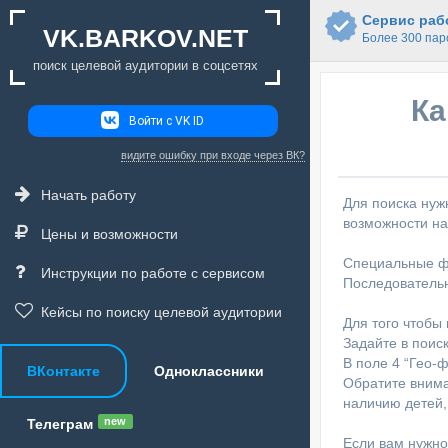
Сервис рабо
VK.BARKOV.NET
Более 300 пар
поиск целевой аудитории в соцсетях
Ка
Войти с VK ID
видите ошибку при входе через ВК?
Начать работу
Для поиска нуж
возможности на
Цены и возможности
Специальные фу
Инструкции по работе с сервисом
Последовательн
Кейсы по поиску целевой аудитории
Для того чтобы
Задайте в поис
В поле 4 “Гео-
ВКонтакте
Одноклассники
Обратите внима
наличию детей,
new
Телеграм
Если вам нужно