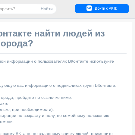
Найти
Войти с VK ID
онтакте найти людей из
города?
пной информации о пользователях ВКонтакте используйте
есующую вас информацию о подписчиках групп ВКонтакте.
города, пройдите по ссылочке ниже.
акте.
олько, при необходимости).
ьтрации по возрасту и полу, по семейному положению,
ремени.
о всему ВК, а не по заданному списку людей, примените