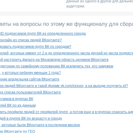
данные из одного в другой для дальне
аудитории.
веты на вопросы по этому же функционалу для сбор
ID подписчиков групп ВК из определенного города
о онлайн из списка людей ВКонтакте?
ровать подписчиков групп ВК по городам?
елей, которые имеют от 2 и до определенного числа друзей из числа подпис
й настроить фильтр на Московскую область целиком ВКонтакте
дитории по семейному положению ВК исключить тех, кто замужем
, у которых ребенку меньше 1 года?
ние владельцев сайтов ВКонтакте
сок людей ВКонтакте в такой форме vk.com/xxxxxx, а на выходе получить id?
из списка пользователей ВКонтакте
счиков в группах ВК
лей ВК по их данным
елить профили людей от профилей групп, а потом еще и в группах спарсить а
ей в группе ВК по возрасту и городу
, которые были ВКонтакте в последнем месяце
ию ВКонтакте по ГЕО