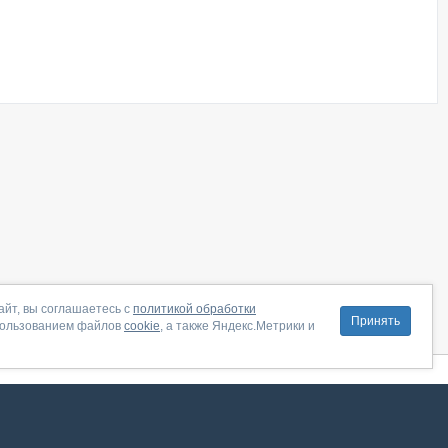
айт, вы соглашаетесь с
политикой обработки
Принять
пользованием файлов
cookie
, а также Яндекс.Метрики и
литика конфиденциальности
|
Правила пользования
|
Поддержка
ение от августа 2026, сервис работает с использованием VK API