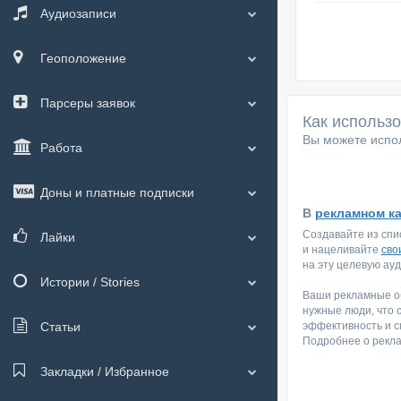
Аудиозаписи
Геоположение
Парсеры заявок
Как использ
Вы можете испол
Работа
Доны и платные подписки
В
рекламном к
Создавайте из спи
Лайки
и нацеливайте
сво
на эту целевую ау
Истории / Stories
Ваши рекламные об
нужные люди, что 
Статьи
эффективность и с
Подробнее о рекл
Закладки / Избранное