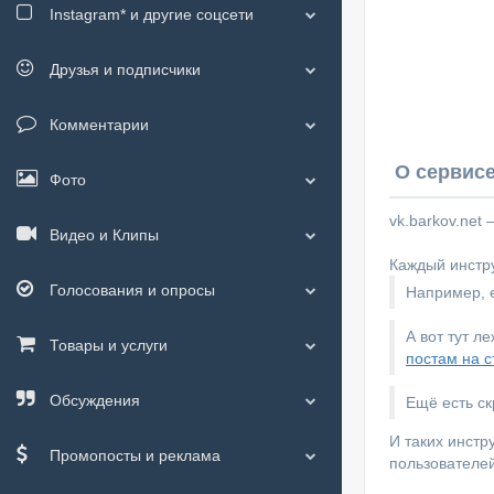
Instagram*
и другие соцсети
Друзья и подписчики
Комментарии
О сервисе
Фото
vk.barkov.net
Видео и Клипы
Каждый инстру
Голосования и опросы
Например, е
А вот тут л
Товары и услуги
постам на с
Обсуждения
Ещё есть с
И таких инстр
Промопосты и реклама
пользователей