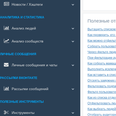
Новости / Хэштеги
АНАЛИТИКА И СТАТИСТИКА
Полезные от
Анализ людей
Вытащить списком 
Как проверить, кт
Как можно отфильт
Анализ сообществ
Собрать пользоват
Через фильтр люде
ЛИЧНЫЕ СООБЩЕНИЯ
При фильтрации ау
Как собрать мамаш
Личные сообщения и чаты
Выполнить исключе
Как вставить в спи
РАССЫЛКИ ВКОНТАКТЕ
Отсеять замужних 
Фильтровать подпи
Рассылки сообщений
Фильтр пользовате
Как из списка отд
ПОЛЕЗНЫЕ ИНСТРУМЕНТЫ
Отфильтровать люд
Как выбрать людей
Инструменты
Отобрать аудитор