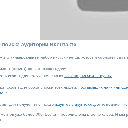
 поиска аудитории ВКонтакте
 — это универсальный набор инструментов, который собирает самы
мент (скрипт) решает свою задачу:
сть скрипт для получения списка
всех подписчиков группы
.
ежит скрипт для сбора списка всех людей,
поставивших лайк или сд
тене
.
крипт для получения списка
аккаунтов в других соцсетях
подписчиков
ументов уже более 300. Все они перечислены в меню слева. И мы
.