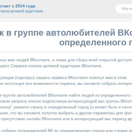
тает с 2014 года
серов целевой аудитории
к в группе автолюбителей ВК
определенного 
ных вам людей ВКонтакте, а также для сбора всей открытой досту
шего Сервиса поиска целевой аудитории ВКонтакте.
нкции (парсеры) нашего сервиса ВКонтакте помогут вам в этом.
о используя все возможности сервиса, вы сможете собрать интер
 в группе автолюбителей ВКонтакте найти людей из определенного 
ковом запросе список подписчиков интересующей вас группы ВКонт
фильтр” укажите страну и определенный город (а может быть и неск
ние, что вы сможете попутно выбрать и другие параметры для фил
 присутствию онлайн ВКонтакте или в интересующий вас период в
 собрать пользователей ВК по определенному городу или стране п