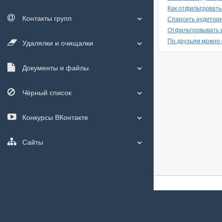
Как отфильтровать
Контакты групп
Спарсить аудитори
Отфильтровывать и
По друзьям можно
Удалялки и очищалки
Документы и файлы
Чёрный список
Конкурсы ВКонтакте
Сайты
О сайте
|
С чего