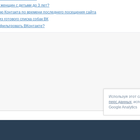
 женщин с детьми до 3 лет?
ю Контакта по времени последнего посещения сайта
з готового списка собак ВК
 фильтровать ВКонтакте?
Используя этот с
перс.данных
, ис
Google Analytics
 начать
|
Контакты
|
Партнёрская программа
|
Договор-оферта
|
По
Сервис запущен в ноябре 2014, свежее обновл