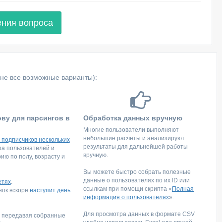
ения вопроса
не все возможные варианты):
ову для парсингов в
Обработка данных вручную
Многие пользователи выполняют
небольшие расчёты и анализируют
 подписчиков нескольких
результаты для дальнейшей работы
тра пользователей и
вручную.
ю по полу, возрасту и
Вы можете быстро собрать полезные
данные о пользователях по их ID или
етях
.
ссылкам при помощи скрипта «
Полная
инок вскоре
наступит день
информация о пользователях
».
Для просмотра данных в формате CSV
, передавая собранные