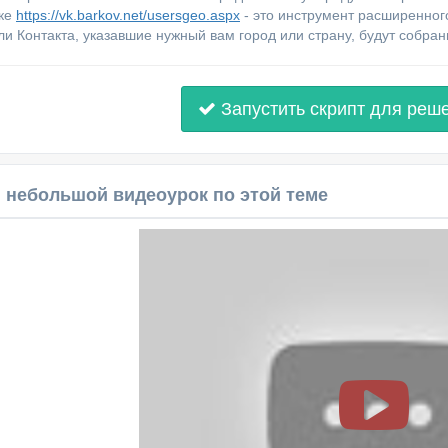
лке
https://vk.barkov.net/usersgeo.aspx
- это инструмент расширенног
ли Контакта, указавшие нужный вам город или страну, будут собран
Запустить скрипт для реш
 небольшой видеоурок по этой теме