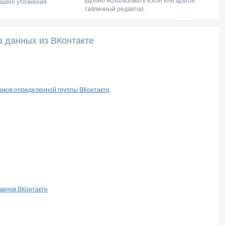
удобно использовать Excel или другой
йшего уточнения
табличный редактор.
а данных из ВКонтакте
чиков определенной группы ВКонтакте
дминов ВКонтакте