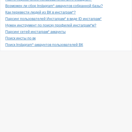
Возможен ли сбор Instagram*-аккаунтов собранной базы?
Как перевести людей из ВК в инстаграм*?
Парсинг пользователей Инстаграм* в виде ID инстаграм*
Нужен инструмент по поиску профилей инстаграм*м?
Парсинг сетей инстаграм* аккаунты
Поиск инсты по вк
Поиск Instagram*-аккаунтов пользователей ВК