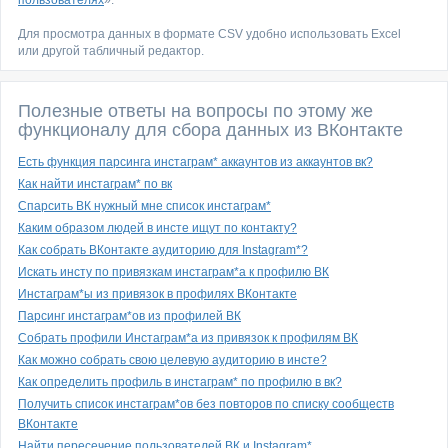
пользователях
».
Для просмотра данных в формате CSV удобно использовать Excel
или другой табличный редактор.
Полезные ответы на вопросы по этому же
функционалу для сбора данных из ВКонтакте
Есть функция парсинга инстаграм* аккаунтов из аккаунтов вк?
Как найти инстаграм* по вк
Спарсить ВК нужный мне список инстаграм*
Каким образом людей в инсте ищут по контакту?
Как собрать ВКонтакте аудиторию для Instagram*?
Искать инсту по привязкам инстаграм*а к профилю ВК
Инстаграм*ы из привязок в профилях ВКонтакте
Парсинг инстаграм*ов из профилей ВК
Собрать профили Инстаграм*а из привязок к профилям ВК
Как можно собрать свою целевую аудиторию в инсте?
Как определить профиль в инстаграм* по профилю в вк?
Получить список инстаграм*ов без повторов по списку сообществ
ВКонтакте
Найти пересечение пользователей ВК и Instagram*