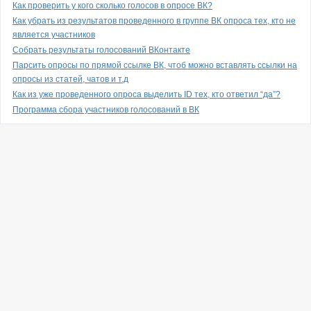
Как проверить у кого сколько голосов в опросе ВК?
Как убрать из результатов проведенного в группе ВК опроса тех, кто не
является участников
Собрать результаты голосований ВКонтакте
Парсить опросы по прямой ссылке ВК, чтоб можно вставлять ссылки на
опросы из статей, чатов и т.д
Как из уже проведенного опроса выделить ID тех, кто ответил “да”?
Программа сбора участников голосований в ВК