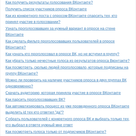
Как получить результаты голосования ВКонтакте?
Получить список участников опроса ВКонтакте
Как из конкретного поста с опросом ВКонтакте спарсить тех, кто
принял участие в голосовании?
Узнать проголосовавших за нужный вариант в опросе на стене
ВКонтакте
Как сделать фильтр проголосовавших пользователей в опросе
ВКонтакте?
Как узнать кто проголосовал в опросе ВК, но не вступил в группу?
Как убрать только нечестные голоса из результатов опроса Вконтакте?
Как посмотреть, сколько людей проголосовало, которые подписаны на
группу ВКонтакте?
Можно ли проверить на наличие участников опроса в двух группах ВК
одновременно?
Скачать аудиторию, которая приняла участие в опросе ВКонтакте
Как парсить проголосовавших ВК?
Как автоматизировать процесс из уже проведенного опроса ВКонтакте
выделить id тех кто ответил "да"?
Собрать пользователей с конкретного опроса ВК и выбрать только тех,
кто выбрал в ответе нужный мне ответ
Как посмотреть голоса только от подписчиков ВКонтакте?