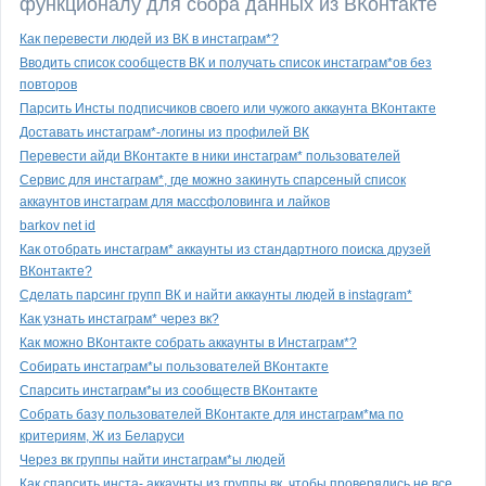
функционалу для сбора данных из ВКонтакте
Как перевести людей из ВК в инстаграм*?
Вводить список сообществ ВК и получать список инстаграм*ов без
повторов
Парсить Инсты подписчиков своего или чужого аккаунта ВКонтакте
Доставать инстаграм*-логины из профилей ВК
Перевести айди ВКонтакте в ники инстаграм* пользователей
Сервис для инстаграм*, где можно закинуть спарсеный список
аккаунтов инстаграм для массфоловинга и лайков
barkov net id
Как отобрать инстаграм* аккаунты из стандартного поиска друзей
ВКонтакте?
Сделать парсинг групп ВК и найти аккаунты людей в instagram*
Как узнать инстаграм* через вк?
Как можно ВКонтакте собрать аккаунты в Инстаграм*?
Собирать инстаграм*ы пользователей ВКонтакте
Спарсить инстаграм*ы из сообществ ВКонтакте
Собрать базу пользователей ВКонтакте для инстаграм*ма по
критериям, Ж из Беларуси
Через вк группы найти инстаграм*ы людей
Как спарсить инста- аккаунты из группы вк, чтобы проверялись не все