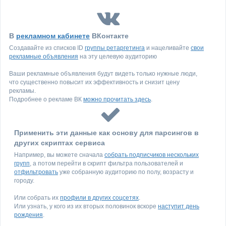
В
рекламном кабинете
ВКонтакте
Создавайте из списков ID
группы ретаргетинга
и нацеливайте
свои
рекламные объявления
на эту целевую аудиторию
Ваши рекламные объявления будут видеть только нужные люди,
что существенно повысит их эффективность и снизит цену
рекламы.
Подробнее о рекламе ВК
можно прочитать здесь
.
Применить эти данные как основу для парсингов в
других скриптах сервиса
Например, вы можете сначала
собрать подписчиков нескольких
групп
, а потом перейти в скрипт фильтра пользователей и
отфильтровать
уже собранную аудиторию по полу, возрасту и
городу.
Или собрать их
профили в других соцсетях
.
Или узнать, у кого из их вторых половинок вскоре
наступит день
рождения
.