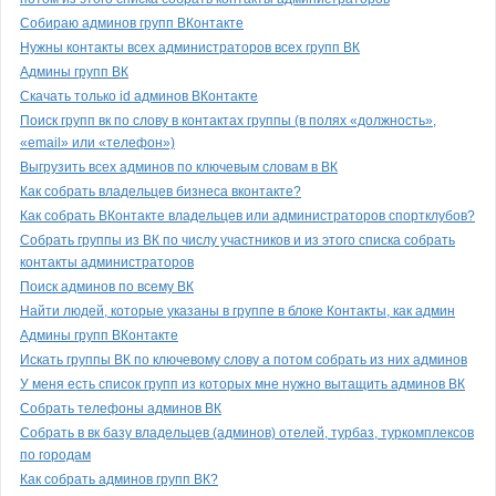
Собираю админов групп ВКонтакте
Нужны контакты всех администраторов всех групп ВК
Админы групп ВК
Скачать только id админов ВКонтакте
Поиск групп вк по слову в контактах группы (в полях «должность»,
«email» или «телефон»)
Выгрузить всех админов по ключевым словам в ВК
Как собрать владельцев бизнеса вконтактe?
Как собрать ВКонтакте владельцев или администраторов спортклубов?
Собрать группы из ВК по числу участников и из этого списка собрать
контакты администраторов
Поиск админов по всему ВК
Найти людей, которые указаны в группе в блоке Контакты, как админ
Админы групп ВКонтакте
Искать группы ВК по ключевому слову а потом собрать из них админов
У меня есть список групп из которых мне нужно вытащить админов ВК
Собрать телефоны админов ВК
Собрать в вк базу владельцев (админов) отелей, турбаз, туркомплексов
по городам
Как собрать админов групп ВК?