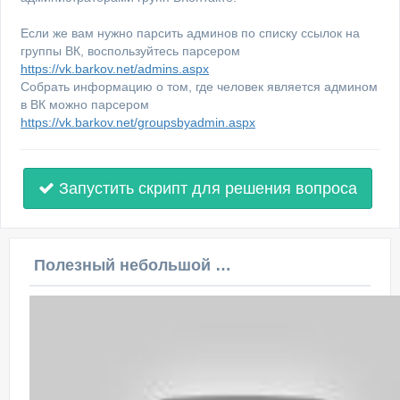
Если же вам нужно парсить админов по списку ссылок на
группы ВК, воспользуйтесь парсером
https://vk.barkov.net/admins.aspx
Собрать информацию о том, где человек является админом
в ВК можно парсером
https://vk.barkov.net/groupsbyadmin.aspx
Запустить скрипт для решения вопроса
Полезный небольшой видеоурок по этой теме