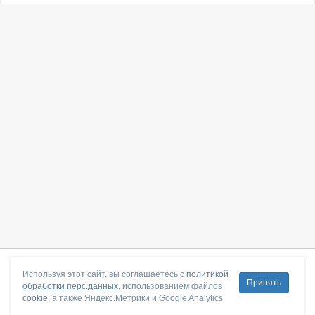
О сайте
|
С чего начать
|
Контакты
|
Партнёрская программа
|
Используя этот сайт, вы соглашаетесь с
политикой
Принять
обработки перс.данных
, использованием файлов
Договор-оферта
|
Политика конфиденциальности
|
cookie
, а также Яндекс.Метрики и Google Analytics
Правила пользования
|
Поддержка