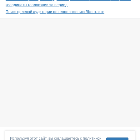
координаты геолокации за период
Поиск целевой аудитории по геоположению ВКонтакте
О сайте
|
С чего начать
|
Контакты
|
Партнёрская программа
|
Используя этот сайт, вы соглашаетесь с
политикой