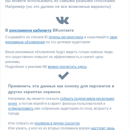
Вы можете использовать их самыми разными способами.
Например (но это далеко не все возможные варианты):
В
рекламном кабинете
ВКонтакте
Создавайте из списков ID
группы ретаргетинга
и нацеливайте
свои
рекламные объявления
на эту целевую аудиторию
Ваши рекламные объявления будут видеть только нужные люди,
что существенно повысит их эффективность и снизит цену
рекламы.
Подробнее о рекламе ВК
можно прочитать здесь
.
Применить эти данные как основу для парсингов в
других скриптах сервиса
Например, вы можете сначала
собрать подписчиков нескольких
групп
, а потом перейти в скрипт фильтра пользователей и
отфильтровать
уже собранную аудиторию по полу, возрасту и
городу.
Или собрать их
профили в других соцсетях
.
Или узнать, у кого из их вторых половинок вскоре
наступит день