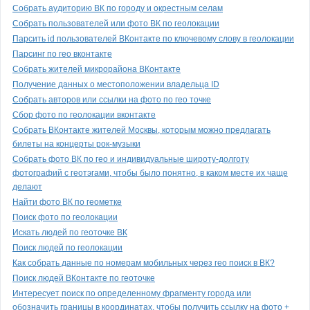
Собрать аудиторию ВК по городу и окрестным селам
Собрать пользователей или фото ВК по геолокации
Парсить id пользователей ВКонтакте по ключевому слову в геолокации
Парсинг по гео вконтакте
Собрать жителей микрорайона ВКонтакте
Получение данных о местоположении владельца ID
Собрать авторов или ссылки на фото по гео точке
Сбор фото по геолокации вконтакте
Собрать ВКонтакте жителей Москвы, которым можно предлагать
билеты на концерты рок-музыки
Собрать фото ВК по гео и индивидуальные широту-долготу
фотографий с геотэгами, чтобы было понятно, в каком месте их чаще
делают
Найти фото ВК по геометке
Поиск фото по геолокации
Искать людей по геоточке ВК
Поиск людей по геолокации
Как собрать данные по номерам мобильных через гео поиск в ВК?
Поиск людей ВКонтакте по геоточке
Интересует поиск по определенному фрагменту города или
обозначить границы в координатах, чтобы получить ссылку на фото +