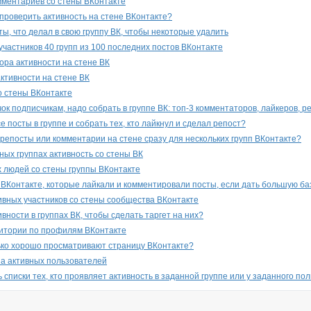
мментариев со стены ВКонтакте
 проверить активность на стене ВКонтакте?
ы, что делал в свою группу ВК, чтобы некоторые удалить
участников 40 групп из 100 последних постов ВКонтакте
ора активности на стене ВК
ктивности на стене ВК
о стены ВКонтакте
ок подписчикам, надо собрать в группе ВК: топ-3 комментаторов, лайкеров, р
е посты в группе и собрать тех, кто лайкнул и сделал репост?
, репосты или комментарии на стене сразу для нескольких групп ВКонтакте?
ных группах активность со стены ВК
 людей со стены группы ВКонтакте
 ВКонтакте, которые лайкали и комментировали посты, если дать большую ба
ивных участников со стены сообщества ВКонтакте
ивности в группах ВК, чтобы сделать таргет на них?
дитории по профилям ВКонтакте
лько хорошо просматривают страницу ВКонтакте?
на активных пользователей
 списки тех, кто проявляет активность в заданной группе или у заданного по