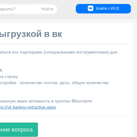
Найти
Войти с VK ID
ыгрузкой в вк
ваться его парсерами (специальными инструментами) для
К.
а строку.
стройки - количество постов, даты, общее количество
азанную вами активность в группах ВКонтакте.
ps://vk.barkov.net/active.aspx
ения вопроса