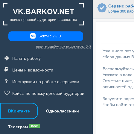
Сервис рабо
VK.BARKOV.NET
Более 300 пар
поиск целевой аудитории в соцсетях
Войти с VK ID
видите ошибку при входе через ВК?
Уже много лет 
сбора данных В
Начать работу
Воспользуйтесь
Цены и возможности
Укажите в поле 
Отметьте ниже, 
Инструкции по работе с сервисом
активностей од
Кейсы по поиску целевой аудитории
Запустите парс
Чтобы найти от
ВКонтакте
Одноклассники
new
Телеграм