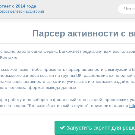
тает с 2014 года
серов целевой аудитории
Парсер активности с в
успешно работающий Сервис barkov.net предлагает вам воспользо
Контакте.
 ссылкой ниже, чтобы применить парсер активности с выгрузкой в В
поискового запроса ссылки на группы ВК, расположив их по одной н
какие виды активности вы хотите учитывать и отметками задайте на
ного человека, формат вывода данных.
ер в работу и он соберет в финальный отчет людей, проявивших ук
вет на вопрос “Кто самый активный в группе”, примените парсер
htt
Запустить скрипт для реш