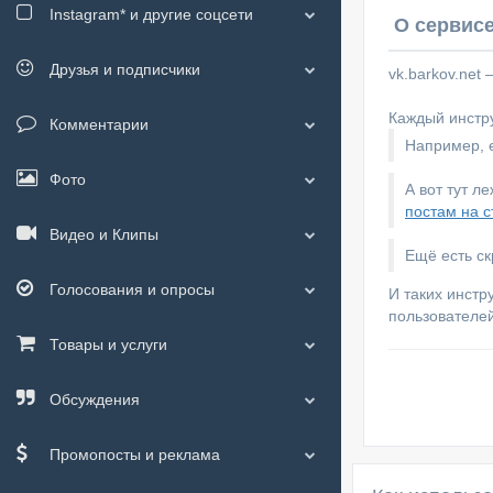
Instagram*
и другие соцсети
О сервисе
Друзья и подписчики
vk.barkov.net
Каждый инстру
Комментарии
Например, е
Фото
А вот тут л
постам на с
Видео и Клипы
Ещё есть с
Голосования и опросы
И таких инстр
пользователей
Товары и услуги
Обсуждения
Промопосты и реклама