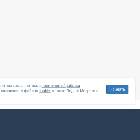
айт, вы соглашаетесь с
политикой обработки
Принять
пользованием файлов
cookie
, а также Яндекс.Метрики и
литика конфиденциальности
|
Правила пользования
|
Поддержка
ение от августа 2026, сервис работает с использованием VK API
 анализировать трафик. Оставаясь на сайте, вы соглашаетесь на обработку таких