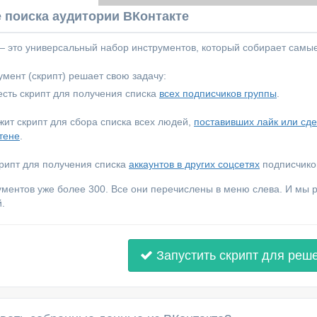
 поиска аудитории ВКонтакте
 — это универсальный набор инструментов, который собирает самы
мент (скрипт) решает свою задачу:
сть скрипт для получения списка
всех подписчиков группы
.
ежит скрипт для сбора списка всех людей,
поставивших лайк или сд
тене
.
крипт для получения списка
аккаунтов в других соцсетях
подписчиков
ументов уже более 300. Все они перечислены в меню слева. И мы
.
Запустить скрипт для реш