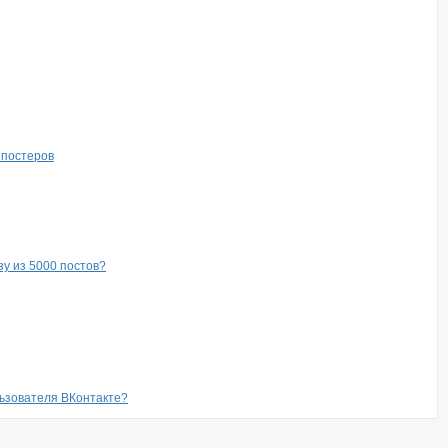
епостеров
зу из 5000 постов?
льзователя ВКонтакте?