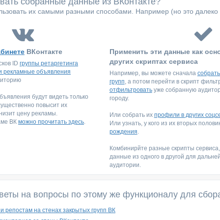
овать собранные данные из ВКонтакте?
ьзовать их самыми разными способами. Например (но это далеко 
абинете
ВКонтакте
Применить эти данные как осн
других скриптах сервиса
сков ID
группы ретаргетинга
и рекламные объявления
Например, вы можете сначала
собрать
диторию
групп
, а потом перейти в скрипт филь
отфильтровать
уже собранную аудитори
ъявления будут видеть только
городу.
существенно повысит их
низит цену рекламы.
Или собрать их
профили в других соцс
аме ВК
можно прочитать здесь
.
Или узнать, у кого из их вторых полов
рождения
.
Комбинирйте разные скрипты сервиса
данные из одного в другой для дальне
аудитории.
веты на вопросы по этому же функционалу для сбор
 и репостам на стенах закрытых групп ВК