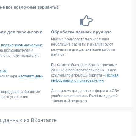
не все возможные варианты):
ову для парсингов в
Обработка данных вручную
Многие пользователи выполняют
небольшие расчёты и анализируют
 подписчиков нескольких
результаты для дальнейшей работы
тра пользователей и
вручную.
ю по полу, возрасту и
Вы можете быстро собрать полезные
данные о пользователях по их ID или
етях
.
ссылкам при помощи скрипта «
Полная
инок вскоре
наступит день
информация о пользователях
».
Для просмотра данных в формате CSV
, передавая собранные
удобно использовать Excel или другой
йшего уточнения
табличный редактор.
а данных из ВКонтакте