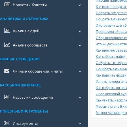
Парсинг лайков/ко
Новости / Хэштеги
Как можно по дате
Собрать все репост
АНАЛИТИКА И СТАТИСТИКА
Собрать активных 
Инструмент для сб
Анализ людей
Программа сбора а
Сбор активности с
Чтобы дать ништяч
Анализ сообществ
Как просмотреть вс
Как собрать лайки
ЛИЧНЫЕ СООБЩЕНИЯ
Собрать в отобран
Собирать активных
Личные сообщения и чаты
Как парсить людей
Узнать номера акт
РАССЫЛКИ ВКОНТАКТЕ
Как собрать по акт
Сбор активной ау
Рассылки сообщений
Как узнать, наско
Парсить стену ВК 
ПОЛЕЗНЫЕ ИНСТРУМЕНТЫ
Можно ли выводить
Инструменты