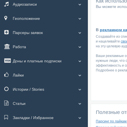
Как использ
Аудиозаписи
Вы можете испол
Геоположение
В
рекламном к
Парсеры заявок
Создавайте из спи
и нацеливайте
сво
на эту целевую ау
Работа
Ваши рекламные об
Доны и платные подписки
нужные люди, что 
эффективность и с
Подробнее о рекл
Лайки
Истории / Stories
Статьи
Полезные от
Закладки / Избранное
Парсинг по лайкам