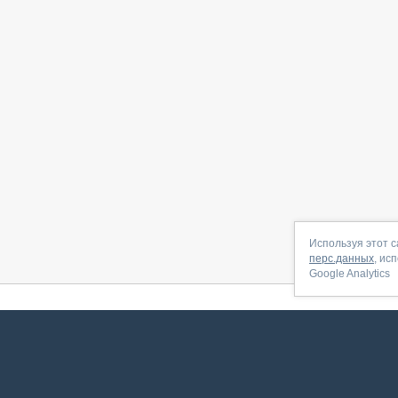
Используя этот с
перс.данных
, ис
Google Analytics
 начать
|
Контакты
|
Партнёрская программа
|
Договор-оферта
|
По
Сервис запущен в ноябре 2014, свежее обновл
ookies
для сбора пользовательских данных — они помогают нам настраивать рекламу и