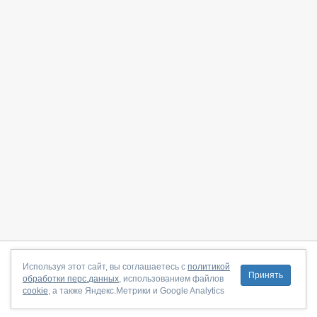
О сайте
|
С чего начать
|
Контакты
|
Партнёрская программа
|
Используя этот сайт, вы соглашаетесь с
политикой
Принять
обработки перс.данных
, использованием файлов
Договор-оферта
|
Политика конфиденциальности
|
cookie
, а также Яндекс.Метрики и Google Analytics
Правила пользования
|
Поддержка