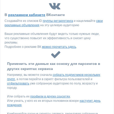
В
рекламном кабинете
ВКонтакте
Создавайте из списков ID
группы ретаргетинга
и нацеливайте
свои
рекламные объявления
на эту целевую аудиторию
Ваши рекламные объявления будут видеть только нужные люди,
что существенно повысит их эффективность и снизит цену
рекламы.
Подробнее о рекламе ВК
можно прочитать здесь
.
Применить эти данные как основу для парсингов в
других скриптах сервиса
Например, вы можете сначала
собрать подписчиков нескольких
групп
, а потом перейти в скрипт фильтра пользователей и
отфильтровать
уже собранную аудиторию по полу, возрасту и
городу.
Или собрать их
профили в других соцсетях
.
Или узнать, у кого из их вторых половинок вскоре
наступит день
рождения
.
Комбинирйте разные скрипты сервиса, передавая собранные