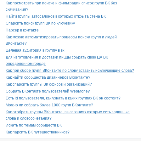
Как посмотреть при поиске и фильтрации список групп ВК без
скачивания?
Найти группы автосалонов в которых открыта стена ВК
Спарсить поиск групп ВК по ключевику
Парсер в контакте
Как можно автоматизировать процессы поиска групп и людей
ВКонтакте?
Целевая аудитория в группу в вк
Для изготовления и доставки пиццы собрать свою ЦА ВК
определенном городе
Как при сборе групп ВКонтакте по слову вставить исключающие слова?
Как найти сообщества дизайнеров ВКонтакте?
Как спарсить группы ВК офисов и организаций?
Собрать ВКонтакте пользователей WebMoney
Есть id пользователя, как узнать в каких группах ВК он состоит?
Можно ли собрать более 1000 групп ВКонтакте?
Как отобрать группы ВКонтакте, в названиях которых есть заданные
слова и словосочетания?
Искать по темам сообществ ВК
Как парсить ВК путешественников?