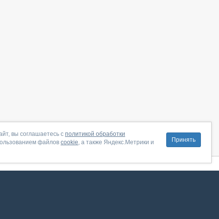
айт, вы соглашаетесь с
политикой обработки
Принять
пользованием файлов
cookie
, а также Яндекс.Метрики и
литика конфиденциальности
|
Правила пользования
|
Поддержка
ение от августа 2026, сервис работает с использованием VK API
 анализировать трафик. Оставаясь на сайте, вы соглашаетесь на обработку таких