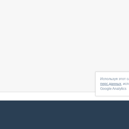
Используя этот с
перс.данных
, ис
Google Analytics
 начать
|
Контакты
|
Партнёрская программа
|
Договор-оферта
|
По
Сервис запущен в ноябре 2014, свежее обновл
ookies
для сбора пользовательских данных — они помогают нам настраивать рекламу и