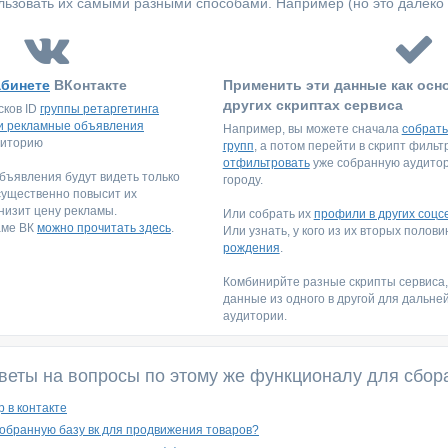
ьзовать их самыми разными способами. Например (но это далеко 
абинете
ВКонтакте
Применить эти данные как осн
других скриптах сервиса
сков ID
группы ретаргетинга
и рекламные объявления
Например, вы можете сначала
собрать
диторию
групп
, а потом перейти в скрипт филь
отфильтровать
уже собранную аудитори
ъявления будут видеть только
городу.
существенно повысит их
низит цену рекламы.
Или собрать их
профили в других соцс
аме ВК
можно прочитать здесь
.
Или узнать, у кого из их вторых полов
рождения
.
Комбинирйте разные скрипты сервиса
данные из одного в другой для дальне
аудитории.
веты на вопросы по этому же функционалу для сбор
 в контакте
собранную базу вк для продвижения товаров?