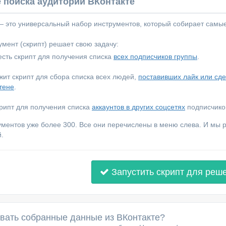
 поиска аудитории ВКонтакте
 — это универсальный набор инструментов, который собирает самы
мент (скрипт) решает свою задачу:
сть скрипт для получения списка
всех подписчиков группы
.
ежит скрипт для сбора списка всех людей,
поставивших лайк или сд
тене
.
крипт для получения списка
аккаунтов в других соцсетях
подписчиков
ументов уже более 300. Все они перечислены в меню слева. И мы
.
Запустить скрипт для реш
овать собранные данные из ВКонтакте?