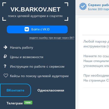
Сервис рабо
VK.BARKOV.NET
Более 300 пар
поиск целевой аудитории в соцсетях
Войти с VK ID
видите ошибку при входе через ВК?
Любой парсер д
инструментов (
Начать работу
Начните по ссы
Цены и возможности
Наши специалис
уточняющих кли
Инструкции по работе с сервисом
При необходим
Кейсы по поиску целевой аудитории
На страницах С
ВКонтакте
Одноклассники
new
Телеграм