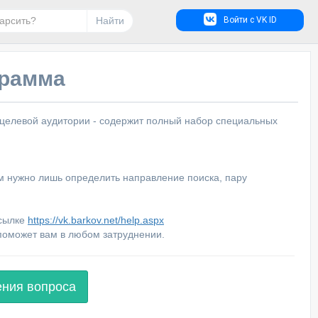
Найти
Войти с VK ID
грамма
 целевой аудитории - содержит полный набор специальных
м нужно лишь определить направление поиска, пару
ссылке
https://vk.barkov.net/help.aspx
поможет вам в любом затруднении.
ения вопроса