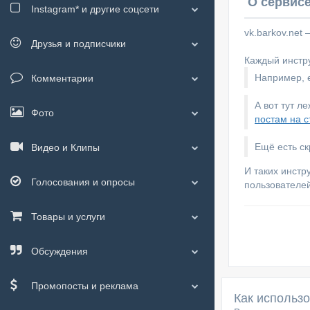
О сервисе
Instagram*
и другие соцсети
vk.barkov.net
Друзья и подписчики
Каждый инстру
Например, е
Комментарии
А вот тут л
Фото
постам на с
Ещё есть с
Видео и Клипы
И таких инстр
Голосования и опросы
пользователей
Товары и услуги
Обсуждения
Промопосты и реклама
Как использ