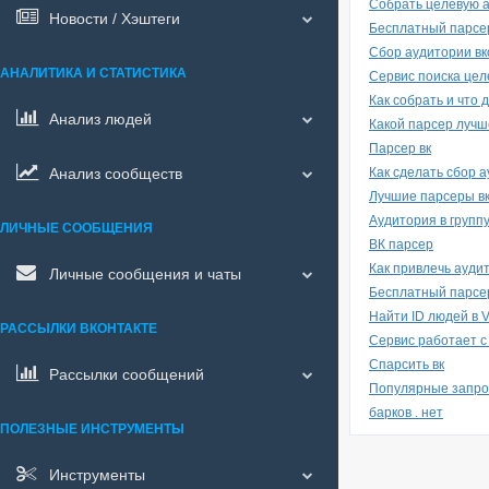
Собрать целевую 
Новости / Хэштеги
Бесплатный парсер
Сбор аудитории вк
АНАЛИТИКА И СТАТИСТИКА
Сервис поиска цел
Как собрать и что
Анализ людей
Какой парсер лучш
Парсер вк
Анализ сообществ
Как сделать сбор а
Лучшие парсеры в
Аудитория в групп
ЛИЧНЫЕ СООБЩЕНИЯ
ВК парсер
Как привлечь ауди
Личные сообщения и чаты
Бесплатный парсе
Найти ID людей в 
РАССЫЛКИ ВКОНТАКТЕ
Сервис работает с
Спарсить вк
Рассылки сообщений
Популярные запр
барков . нет
ПОЛЕЗНЫЕ ИНСТРУМЕНТЫ
Инструменты