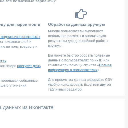
не все возможные варианты):
ову для парсингов в
Обработка данных вручную
Многие пользователи выполняют
небольшие расчёты и анализируют
 подписчиков нескольких
результаты для дальнейшей работы
тра пользователей и
вручную.
ю по полу, возрасту и
Вы можете быстро собрать полезные
данные о пользователях по их ID или
етях
.
ссылкам при помощи скрипта «
Полная
инок вскоре
наступит день
информация о пользователях
».
Для просмотра данных в формате CSV
, передавая собранные
удобно использовать Excel или другой
йшего уточнения
табличный редактор.
а данных из ВКонтакте