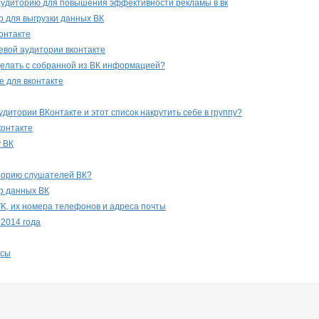
аудиторию для повышения эффективности рекламы в вк
 для выгрузки данных ВК
онтакте
евой аудитории вконтакте
 делать с собранной из ВК информацией?
е для вконтакте
удитории ВКонтакте и этот список накрутить себе в группу?
контакте
у ВК
торию слушателей ВК?
р данных ВК
VK, их номера телефонов и адреса почты
 2014 года
осы