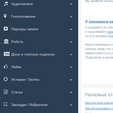
Вы можете испол
Аудиозаписи
Геоположение
В
рекламном к
Создавайте из спи
Парсеры заявок
и нацеливайте
сво
на эту целевую ау
Работа
Ваши рекламные об
нужные люди, что 
эффективность и с
Доны и платные подписки
Подробнее о рекл
Лайки
Истории / Stories
Статьи
Полезные от
Бесплатный парсер
Закладки / Избранное
Как использовать 