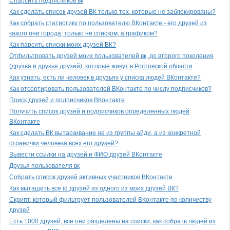
Спарсить подписчиков вк
Как сделать список друзей ВК только тех, которые не заблокированы?
Как собрать статистику по пользователю ВКонтакте - его друзей из
какого они города, только не списком, а графиком?
Как парсить списки моих друзей ВК?
Отфильтровать друзей моих пользователей вк, до второго поколения
(друзья и друзья друзей), которые живут в Ростовской области
Как узнать, есть ли человек в друзьях у списка людей ВКонтакте?
Как отсортировать пользователей ВКонтакте по числу подписчиков?
Поиск друзей и подписчиков ВКонтакте
Получить список друзей и подписчиков определенных людей
ВКонтакте
Как сделать ВК вытаскивание не из группы айди, а из конкретной
странички человека всех его друзей?
Вывести ссылки на друзей и ФИО друзей ВКонтакте
Друзья пользователя вк
Собрать список друзей активных участников ВКонтакте
Как вытащить все id друзей из одного из моих друзей ВК?
Скрипт, который фильтрует пользователей ВКонтакте по количеству
друзей
Есть 1000 друзей, все они разделены на списки, как собрать людей из