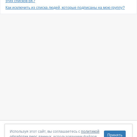
этих списков ВК?
Как исключить из списка людей, которые подписаны на мою группу?
О сайте
|
С чего начать
|
Контакты
|
Партнёрская программа
|
Используя этот сайт, вы соглашаетесь с
политикой
Принять
обработки перс.данных
, использованием файлов