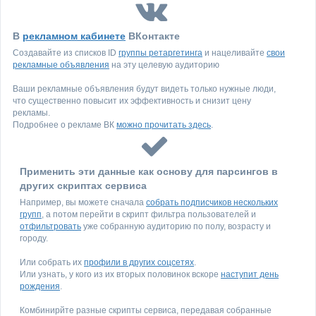
В
рекламном кабинете
ВКонтакте
Создавайте из списков ID
группы ретаргетинга
и нацеливайте
свои
рекламные объявления
на эту целевую аудиторию
Ваши рекламные объявления будут видеть только нужные люди,
что существенно повысит их эффективность и снизит цену
рекламы.
Подробнее о рекламе ВК
можно прочитать здесь
.
Применить эти данные как основу для парсингов в
других скриптах сервиса
Например, вы можете сначала
собрать подписчиков нескольких
групп
, а потом перейти в скрипт фильтра пользователей и
отфильтровать
уже собранную аудиторию по полу, возрасту и
городу.
Или собрать их
профили в других соцсетях
.
Или узнать, у кого из их вторых половинок вскоре
наступит день
рождения
.
Комбинирйте разные скрипты сервиса, передавая собранные