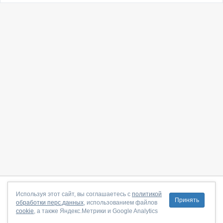
О сайте
|
С чего начать
|
Контакты
|
Партнёрская программа
|
Используя этот сайт, вы соглашаетесь с
политикой
Принять
обработки перс.данных
, использованием файлов
Договор-оферта
|
Политика конфиденциальности
|
cookie
, а также Яндекс.Метрики и Google Analytics
Правила пользования
|
Поддержка