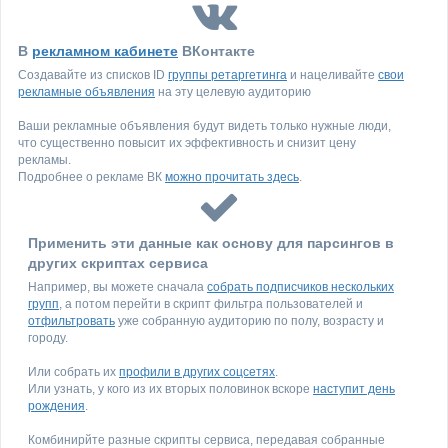
В
рекламном кабинете
ВКонтакте
Создавайте из списков ID
группы ретаргетинга
и нацеливайте
свои
рекламные объявления
на эту целевую аудиторию
Ваши рекламные объявления будут видеть только нужные люди,
что существенно повысит их эффективность и снизит цену
рекламы.
Подробнее о рекламе ВК
можно прочитать здесь
.
Применить эти данные как основу для парсингов в
других скриптах сервиса
Например, вы можете сначала
собрать подписчиков нескольких
групп
, а потом перейти в скрипт фильтра пользователей и
отфильтровать
уже собранную аудиторию по полу, возрасту и
городу.
Или собрать их
профили в других соцсетях
.
Или узнать, у кого из их вторых половинок вскоре
наступит день
рождения
.
Комбинирйте разные скрипты сервиса, передавая собранные