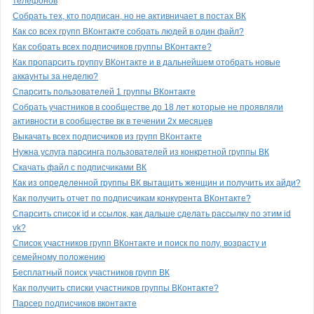
телефонов
Собрать тех, кто подписан, но не активничает в постах ВК
Как со всех групп ВКонтакте собрать людей в один файл?
Как собрать всех подписчиков группы ВКонтакте?
Как пропарсить группу ВКонтакте и в дальнейшем отобрать новые
аккаунты за неделю?
Спарсить пользователей 1 группы ВКонтакте
Собрать участников в сообществе до 18 лет которые не проявляли
активности в сообществе вк в течении 2х месяцев
Выкачать всех подписчиков из групп ВКонтакте
Нужна услуга парсинга пользователей из конкретной группы ВК
Скачать файл с подписчиками ВК
Как из определенной группы ВК вытащить женщин и получить их айди?
Как получить отчет по подписчикам конкурента ВКонтакте?
Спарсить список id и ссылок, как дальше сделать рассылку по этим id
vk?
Список участников групп ВКонтакте и поиск по полу, возрасту и
семейному положению
Бесплатный поиск участников групп ВК
Как получить списки участников группы ВКонтакте?
Парсер подписчиков вконтакте