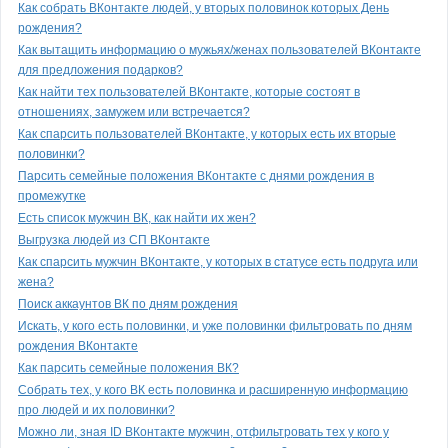
Как собрать ВКонтакте людей, у вторых половинок которых День
рождения?
Как вытащить информацию о мужьях/женах пользователей ВКонтакте
для предложения подарков?
Как найти тех пользователей ВКонтакте, которые состоят в
отношениях, замужем или встречается?
Как спарсить пользователей ВКонтакте, у которых есть их вторые
половинки?
Парсить семейные положения ВКонтакте с днями рождения в
промежутке
Есть список мужчин ВК, как найти их жен?
Выгрузка людей из СП ВКонтакте
Как спарсить мужчин ВКонтакте, у которых в статусе есть подруга или
жена?
Поиск аккаунтов ВК по дням рождения
Искать, у кого есть половинки, и уже половинки фильтровать по дням
рождения ВКонтакте
Как парсить семейные положения ВК?
Собрать тех, у кого ВК есть половинка и расширенную информацию
про людей и их половинки?
Можно ли, зная ID ВКонтакте мужчин, отфильтровать тех у кого у