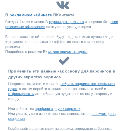
В
рекламном кабинете
ВКонтакте
Создавайте из списков ID
группы ретаргетинга
и нацеливайте
свои
рекламные объявления
на эту целевую аудиторию
Ваши рекламные объявления будут видеть только нужные люди,
что существенно повысит их эффективность и снизит цену
рекламы.
Подробнее о рекламе ВК
можно прочитать здесь
.
Применить эти данные как основу для парсингов в
других скриптах сервиса
Например, вы можете сначала
собрать подписчиков нескольких
групп
, а потом перейти в скрипт фильтра пользователей и
отфильтровать
уже собранную аудиторию по полу, возрасту и
городу.
Или собрать их
профили в других соцсетях
.
Или узнать, у кого из их вторых половинок вскоре
наступит день
рождения
.
Комбинирйте разные скрипты сервиса, передавая собранные