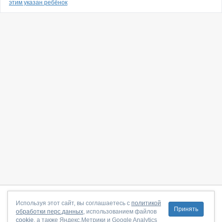
этим указан ребёнок
О сайте
|
С чего начать
|
Контакты
|
Партнёрская программа
|
Используя этот сайт, вы соглашаетесь с
политикой
Принять
обработки перс.данных
, использованием файлов
Договор-оферта
|
Политика конфиденциальности
|
cookie
, а также Яндекс.Метрики и Google Analytics