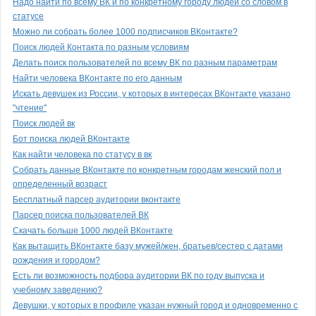
Надо найти по всему ВК и по конкретному городу людей со словом в
статусе
Можно ли собрать более 1000 подписчиков ВКонтакте?
Поиск людей Контакта по разным условиям
Делать поиск пользователей по всему ВК по разным параметрам
Найти человека ВКонтакте по его данным
Искать девушек из России, у которых в интересах ВКонтакте указано
"чтение"
Поиск людей вк
Бот поиска людей ВКонтакте
Как найти человека по статусу в вк
Собрать данные ВКонтакте по конкретным городам женский пол и
определенный возраст
Бесплатный парсер аудитории вконтакте
Парсер поиска пользователей ВК
Скачать больше 1000 людей ВКонтакте
Как вытащить ВКонтакте базу мужей/жен, братьев/сестер с датами
рождения и городом?
Есть ли возможность подбора аудитории ВК по году выпуска и
учебному заведению?
Девушки, у которых в профиле указан нужный город и одновременно с