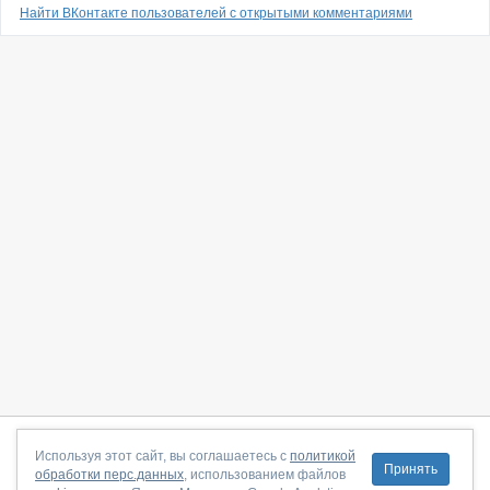
Найти ВКонтакте пользователей с открытыми комментариями
О сайте
|
С чего начать
|
Контакты
|
Партнёрская программа
|
Используя этот сайт, вы соглашаетесь с
политикой
Принять
обработки перс.данных
, использованием файлов
Договор-оферта
|
Политика конфиденциальности
|