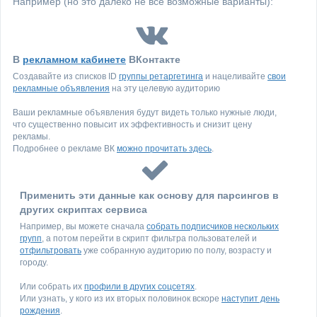
Например (но это далеко не все возможные варианты):
В
рекламном кабинете
ВКонтакте
Создавайте из списков ID
группы ретаргетинга
и нацеливайте
свои
рекламные объявления
на эту целевую аудиторию
Ваши рекламные объявления будут видеть только нужные люди,
что существенно повысит их эффективность и снизит цену
рекламы.
Подробнее о рекламе ВК
можно прочитать здесь
.
Применить эти данные как основу для парсингов в
других скриптах сервиса
Например, вы можете сначала
собрать подписчиков нескольких
групп
, а потом перейти в скрипт фильтра пользователей и
отфильтровать
уже собранную аудиторию по полу, возрасту и
городу.
Или собрать их
профили в других соцсетях
.
Или узнать, у кого из их вторых половинок вскоре
наступит день
рождения
.