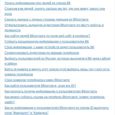
Узнать информацию про людей из списка ВК
Спарсив в вк людей, понять сколько им лет, где они живут, какого они
пола
Скачать данные с личных страниц девушек из ВКонтакте
Отфильтровать заданную аудиторию ВКонтакте по месту работы и
должности
Как найти людей ВКонтакте по полю веб-сайт в профиле?
Собрать расширенную информацию о пользователях ВК
Сбор информации, с каких устройств сидел пользователь ВК
Сегментировать аудиторию по маркам телефонов
Выбрать пользователей из России, которые выходили в ВК через айпэд
и айфон
Взять id номера и кинуть этот список чтоб выбрать лишь тех у кого есть
номера телефонов
Сбор номеров телефонов и имен ВКонтакте
Как найти пользователя ВКонтакте, зная его ID?
Как прогнать полную информацию о пользователях ВКонтакте
Как можно собрать ссылка на профиль ВКонтакте: номер телефона:
скайп?
Как из информации о пользователях ВКонтакте из списка ID выгрузить
поля "Факультет" и "Кафедра"