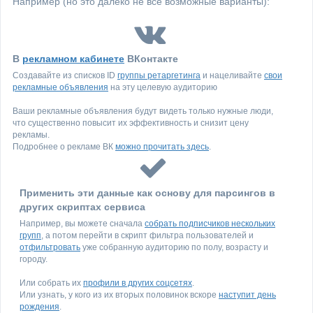
Например (но это далеко не все возможные варианты):
В
рекламном кабинете
ВКонтакте
Создавайте из списков ID
группы ретаргетинга
и нацеливайте
свои
рекламные объявления
на эту целевую аудиторию
Ваши рекламные объявления будут видеть только нужные люди,
что существенно повысит их эффективность и снизит цену
рекламы.
Подробнее о рекламе ВК
можно прочитать здесь
.
Применить эти данные как основу для парсингов в
других скриптах сервиса
Например, вы можете сначала
собрать подписчиков нескольких
групп
, а потом перейти в скрипт фильтра пользователей и
отфильтровать
уже собранную аудиторию по полу, возрасту и
городу.
Или собрать их
профили в других соцсетях
.
Или узнать, у кого из их вторых половинок вскоре
наступит день
рождения
.