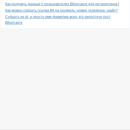
Как получить данные о пользователях ВКонтакте для ретаргетинга?
Как можно собрать ссылка ВК на профиль: номер телефона: скайп?
Собрать не id, а просто имя-фамилию всех, кто репостнул пост
ВКонтакте