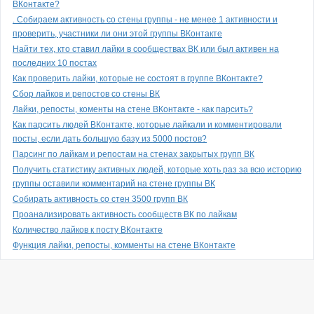
ВКонтакте?
. Собираем активность со стены группы - не менее 1 активности и
проверить, участники ли они этой группы ВКонтакте
Найти тех, кто ставил лайки в сообществах ВК или был активен на
последних 10 постах
Как проверить лайки, которые не состоят в группе ВКонтакте?
Сбор лайков и репостов со стены ВК
Лайки, репосты, коменты на стене ВКонтакте - как парсить?
Как парсить людей ВКонтакте, которые лайкали и комментировали
посты, если дать большую базу из 5000 постов?
Парсинг по лайкам и репостам на стенах закрытых групп ВК
Получить статистику активных людей, которые хоть раз за всю историю
группы оставили комментарий на стене группы ВК
Собирать активность со стен 3500 групп ВК
Проанализировать активность сообществ ВК по лайкам
Количество лайков к посту ВКонтакте
Функция лайки, репосты, комменты на стене ВКонтакте