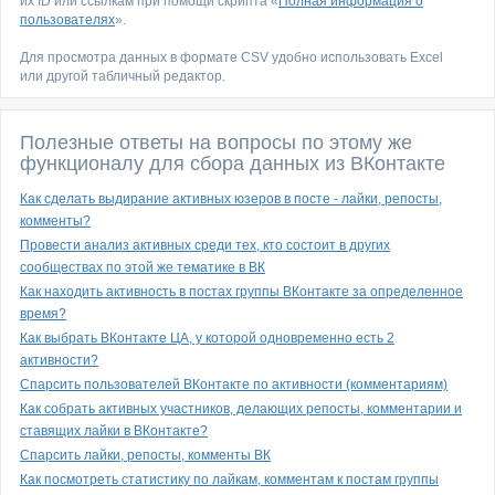
их ID или ссылкам при помощи скрипта «
Полная информация о
пользователях
».
Для просмотра данных в формате CSV удобно использовать Excel
или другой табличный редактор.
Полезные ответы на вопросы по этому же
функционалу для сбора данных из ВКонтакте
Как сделать выдирание активных юзеров в посте - лайки, репосты,
комменты?
Провести анализ активных среди тех, кто состоит в других
сообществах по этой же тематике в ВК
Как находить активность в постах группы ВКонтакте за определенное
время?
Как выбрать ВКонтакте ЦА, у которой одновременно есть 2
активности?
Спарсить пользователей ВКонтакте по активности (комментариям)
Как собрать активных участников, делающих репосты, комментарии и
ставящих лайки в ВКонтакте?
Спарсить лайки, репосты, комменты ВК
Как посмотреть статистику по лайкам, комментам к постам группы