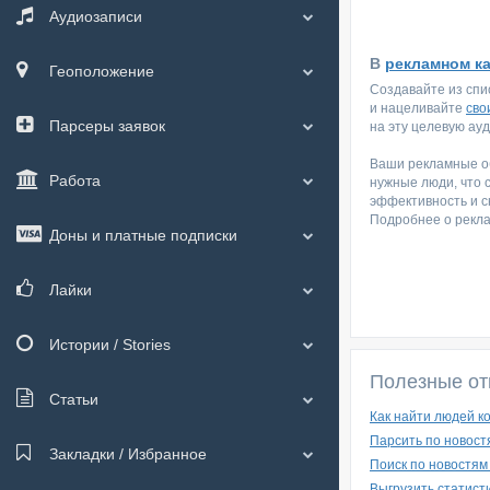
Аудиозаписи
В
рекламном к
Геоположение
Создавайте из спи
и нацеливайте
сво
Парсеры заявок
на эту целевую ау
Ваши рекламные об
Работа
нужные люди, что 
эффективность и с
Подробнее о рекл
Доны и платные подписки
Лайки
Истории / Stories
Полезные от
Статьи
Как найти людей к
Парсить по новост
Закладки / Избранное
Поиск по новостям
Выгрузить статист