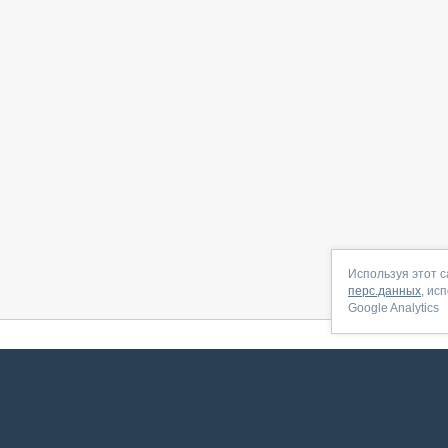
Используя этот с
перс.данных
, ис
Google Analytics
 начать
|
Контакты
|
Партнёрская программа
|
Договор-оферта
|
По
Сервис запущен в ноябре 2014, свежее обновл
ookies
для сбора пользовательских данных — они помогают нам настраивать рекламу и