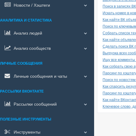
Новости / Хэштеги
Поиск в записях В
Искать номер в нов
Как найти ВК объя
АНАЛИТИКА И СТАТИСТИКА
Поиск по ключевым 
Анализ людей
Собрать список тех
Как найти объявле
Сделать поиск ВК 
Анализ сообществ
Выгрузка всех соо
Ищу все комменты п
ЛИЧНЫЕ СООБЩЕНИЯ
Как собрать свою 
Парсинг по хэштегу
Личные сообщения и чаты
Поиск по новостям
Как спарсить резул
РАССЫЛКИ ВКОНТАКТЕ
Парсинг по хэштег
Как найти ВКонтак
Рассылки сообщений
Ключевое слово, да
ПОЛЕЗНЫЕ ИНСТРУМЕНТЫ
Инструменты