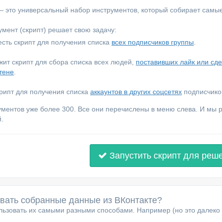
 — это универсальный набор инструментов, который собирает самы
мент (скрипт) решает свою задачу:
сть скрипт для получения списка
всех подписчиков группы
.
ежит скрипт для сбора списка всех людей,
поставивших лайк или сд
тене
.
крипт для получения списка
аккаунтов в других соцсетях
подписчиков
ументов уже более 300. Все они перечислены в меню слева. И мы
.
Запустить скрипт для реш
овать собранные данные из ВКонтакте?
ьзовать их самыми разными способами. Например (но это далеко 