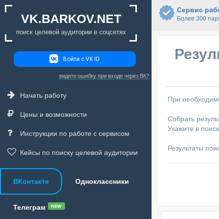
Сервис рабо
VK.BARKOV.NET
Более 300 пар
поиск целевой аудитории в соцсетях
Резул
Войти с VK ID
видите ошибку при входе через ВК?
Начать работу
При необходимо
Цены и возможности
Собрать результ
Укажите в поис
Инструкции по работе с сервисом
Результаты пои
Кейсы по поиску целевой аудитории
ВКонтакте
Одноклассники
new
Телеграм