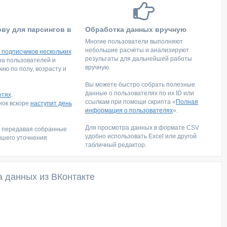
ову для парсингов в
Обработка данных вручную
Многие пользователи выполняют
небольшие расчёты и анализируют
 подписчиков нескольких
результаты для дальнейшей работы
тра пользователей и
вручную.
ю по полу, возрасту и
Вы можете быстро собрать полезные
данные о пользователях по их ID или
етях
.
ссылкам при помощи скрипта «
Полная
инок вскоре
наступит день
информация о пользователях
».
Для просмотра данных в формате CSV
, передавая собранные
удобно использовать Excel или другой
йшего уточнения
табличный редактор.
а данных из ВКонтакте