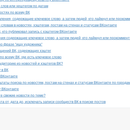
К слов или хештегом по датам
остях по всему ВК
вления, содержащие ключевое слово, а затем людей, кто лайкнул или проком
словам в новостях, хэштегам, постам на стенах и статусам ВКонтакте
, кто публиковал запись с хэштегом ВКонтакте
ния содержащие ключевое слово, а затем людей, кто лайкнул или прокоммент
по фразе “ищу художника”
бщений ВК, содержащих хэштег
о всему ВК, где есть ключевое слово
аудиторию из новостей и хэштегов ВК?
 в ВК
 ВКонтакте
ьтаты поиска по новостям, постам на стенах и статусам ВКонтакте по города
у ВКонтакте
те свежие новости по теме?
та от, дата до, исключать записи сообществ ВК в поиске постов