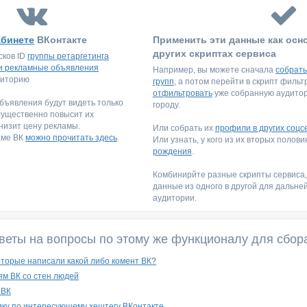
абинете
ВКонтакте
Применить эти данные как осн
других скриптах сервиса
сков ID
группы ретаргетинга
и рекламные объявления
Например, вы можете сначала
собрать
диторию
групп
, а потом перейти в скрипт филь
отфильтровать
уже собранную аудитори
ъявления будут видеть только
городу.
существенно повысит их
низит цену рекламы.
Или собрать их
профили в других соцс
аме ВК
можно прочитать здесь
.
Или узнать, у кого из их вторых полов
рождения
.
Комбинирйте разные скрипты сервиса
данные из одного в другой для дальне
аудитории.
веты на вопросы по этому же функционалу для сбор
оторые написали какой либо комент ВК?
ям ВК со стен людей
 ВК
ику по интересующему хештегу ВКонтакте