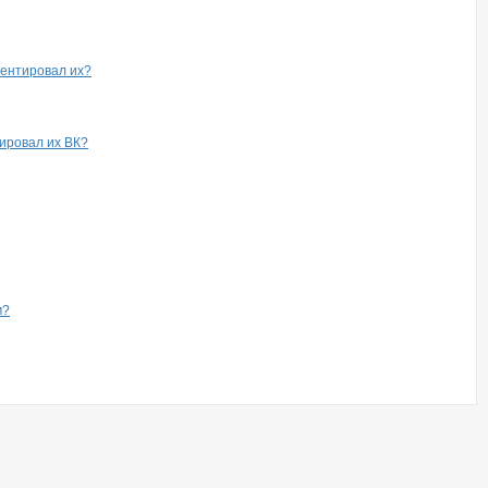
ментировал их?
ировал их ВК?
м?