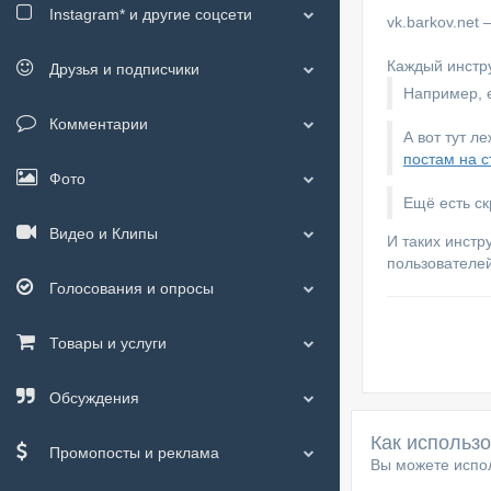
Instagram*
и другие соцсети
vk.barkov.net
Каждый инстру
Друзья и подписчики
Например, е
Комментарии
А вот тут л
постам на с
Фото
Ещё есть с
Видео и Клипы
И таких инстр
пользователей
Голосования и опросы
Товары и услуги
Обсуждения
Как использ
Промопосты и реклама
Вы можете испол