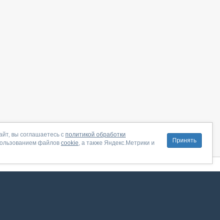
айт, вы соглашаетесь с
политикой обработки
Принять
пользованием файлов
cookie
, а также Яндекс.Метрики и
литика конфиденциальности
|
Правила пользования
|
Поддержка
ение от августа 2026, сервис работает с использованием VK API
 анализировать трафик. Оставаясь на сайте, вы соглашаетесь на обработку таких