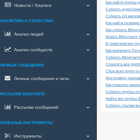
Как найти группы 
Новости / Хэштеги
Собрать аудитори
Собрать ЦА магази
АНАЛИТИКА И СТАТИСТИКА
Как найти целевую
Как собрать ВКонт
Анализ людей
Искать ВКонтакте 
В тематических гр
Анализ сообществ
Как исключить Пите
Собрать ВКонтакт
Спарсить все груп
ЛИЧНЫЕ СООБЩЕНИЯ
Сбор всех групп п
Личные сообщения и чаты
Инструмент поиска
Как показать рекла
Собрать группы по
РАССЫЛКИ ВКОНТАКТЕ
Найти все группы 
Собрать ссылки вс
Рассылки сообщений
ПОЛЕЗНЫЕ ИНСТРУМЕНТЫ
Инструменты