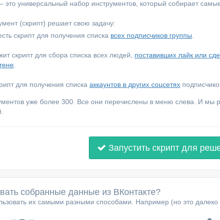
 — это универсальный набор инструментов, который собирает самы
мент (скрипт) решает свою задачу:
сть скрипт для получения списка
всех подписчиков группы
.
ежит скрипт для сбора списка всех людей,
поставивших лайк или сд
тене
.
крипт для получения списка
аккаунтов в других соцсетях
подписчиков
ументов уже более 300. Все они перечислены в меню слева. И мы
.
Запустить скрипт для реш
овать собранные данные из ВКонтакте?
ьзовать их самыми разными способами. Например (но это далеко 