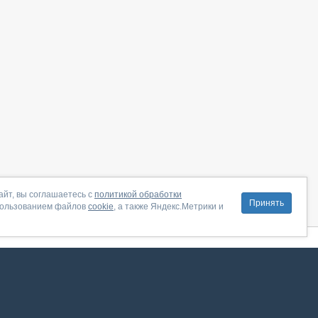
айт, вы соглашаетесь с
политикой обработки
Принять
пользованием файлов
cookie
, а также Яндекс.Метрики и
литика конфиденциальности
|
Правила пользования
|
Поддержка
ение от августа 2026, сервис работает с использованием VK API
 анализировать трафик. Оставаясь на сайте, вы соглашаетесь на обработку таких