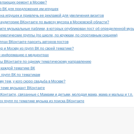
делающих ремонт в Москве?
ю ВК для предложения им игрушек
на игрушек и привлечь ее рекламой для увеличения визитов
 аудиторию ВКонтакте по вывозу мусора в Московской области?
акте музыкальные паблики, в которых опубликован пост об определенной муз
тематические группы (по школе, по кружкам, по спортивным секциям)
уппах ВКонтакте парсить авторов постов
р и Москву из групп ВК по своей тематике?
е информацию о медцентрах
пы ВКонтакте по одному тематическому направлению
о каждой тематике ВК
 групп ВК по тематикам
му тем, у кого скоро свадьба в Москве?
 теме музыкант ВКонтакте
ВКонтакте, связанные с Мамами и детьми, молодая мама, мама и малыш и т.п.
ех групп по тематике музыка из поиска ВКонтакте