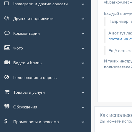
vk.barkov.net
Instagram*
и другие соцсети
Каждый инстру
Друзья и подписчики
Например, е
А вот тут л
Комментарии
постам на с
Фото
Ещё есть с
И таких инстр
Видео и Клипы
пользователей
Голосования и опросы
Товары и услуги
Обсуждения
Как использ
Вы можете испол
Промопосты и реклама