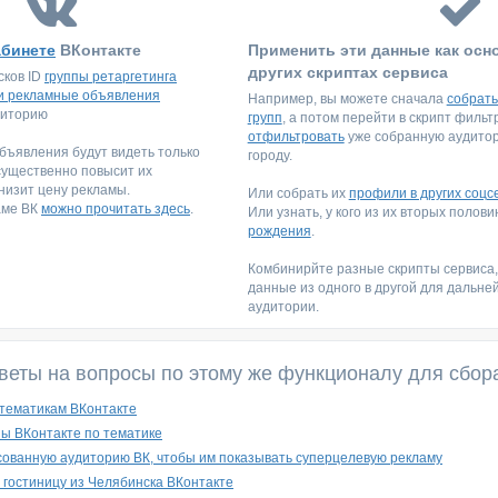
абинете
ВКонтакте
Применить эти данные как осн
других скриптах сервиса
сков ID
группы ретаргетинга
и рекламные объявления
Например, вы можете сначала
собрать
диторию
групп
, а потом перейти в скрипт филь
отфильтровать
уже собранную аудитори
ъявления будут видеть только
городу.
существенно повысит их
низит цену рекламы.
Или собрать их
профили в других соцс
аме ВК
можно прочитать здесь
.
Или узнать, у кого из их вторых полов
рождения
.
Комбинирйте разные скрипты сервиса
данные из одного в другой для дальне
аудитории.
веты на вопросы по этому же функционалу для сбор
 тематикам ВКонтакте
пы ВКонтакте по тематике
ованную аудиторию ВК, чтобы им показывать суперцелевую рекламу
гостиницу из Челябинска ВКонтакте