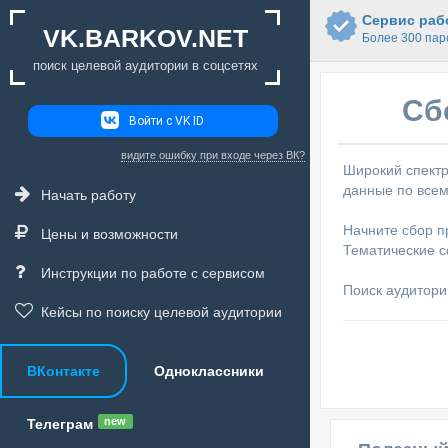
Сервис рабо
VK.BARKOV.NET
Более 300 пар
поиск целевой аудитории в соцсетях
Сб
Войти с VK ID
видите ошибку при входе через ВК?
Широкий спектр
данные по всем
Начать работу
Начните сбор п
Цены и возможности
Тематические с
Инструкции по работе с сервисом
Поиск аудитори
Кейсы по поиску целевой аудитории
ВКонтакте
Одноклассники
new
Телеграм