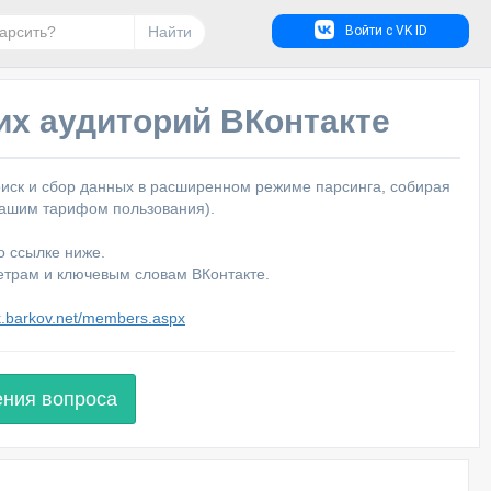
Найти
Войти с VK ID
х аудиторий ВКонтакте
оиск и сбор данных в расширенном режиме парсинга, собирая
 вашим тарифом пользования).
о ссылке ниже.
етрам и ключевым словам ВКонтакте.
vk.barkov.net/members.aspx
ения вопроса