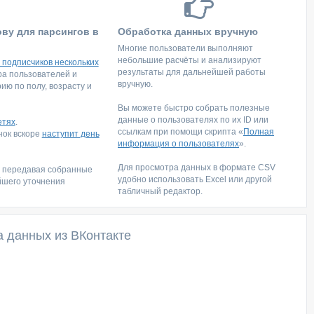
ову для парсингов в
Обработка данных вручную
Многие пользователи выполняют
небольшие расчёты и анализируют
 подписчиков нескольких
результаты для дальнейшей работы
тра пользователей и
вручную.
ю по полу, возрасту и
Вы можете быстро собрать полезные
данные о пользователях по их ID или
етях
.
ссылкам при помощи скрипта «
Полная
инок вскоре
наступит день
информация о пользователях
».
Для просмотра данных в формате CSV
, передавая собранные
удобно использовать Excel или другой
йшего уточнения
табличный редактор.
а данных из ВКонтакте