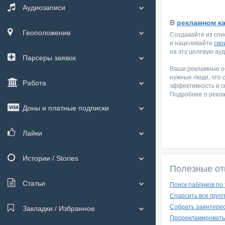
Аудиозаписи
В
рекламном к
Геоположение
Создавайте из спи
и нацеливайте
сво
на эту целевую ау
Парсеры заявок
Ваши рекламные об
нужные люди, что 
Работа
эффективность и с
Подробнее о рекл
Доны и платные подписки
Лайки
Истории / Stories
Полезные от
Статьи
Поиск пабликов по
Спарсить все груп
Собрать заинтерес
Закладки / Избранное
Прорекламировать 