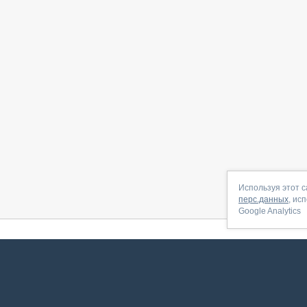
Используя этот с
перс.данных
, ис
Google Analytics
 начать
|
Контакты
|
Партнёрская программа
|
Договор-оферта
|
По
Сервис запущен в ноябре 2014, свежее обновл
ookies
для сбора пользовательских данных — они помогают нам настраивать рекламу и