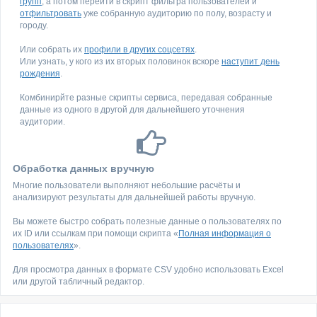
групп
, а потом перейти в скрипт фильтра пользователей и
отфильтровать
уже собранную аудиторию по полу, возрасту и
городу.
Или собрать их
профили в других соцсетях
.
Или узнать, у кого из их вторых половинок вскоре
наступит день
рождения
.
Комбинирйте разные скрипты сервиса, передавая собранные
данные из одного в другой для дальнейшего уточнения
аудитории.
Обработка данных вручную
Многие пользователи выполняют небольшие расчёты и
анализируют результаты для дальнейшей работы вручную.
Вы можете быстро собрать полезные данные о пользователях по
их ID или ссылкам при помощи скрипта «
Полная информация о
пользователях
».
Для просмотра данных в формате CSV удобно использовать Excel
или другой табличный редактор.