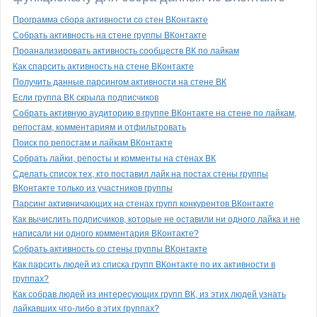
Программа сбора активности со стен ВКонтакте
Собрать активность на стене группы ВКонтакте
Проанализировать активность сообществ ВК по лайкам
Как спарсить активность на стене ВКонтакте
Получить данные парсингом активности на стене ВК
Если группа ВК скрыла подписчиков
Собрать активную аудиторию в группе ВКонтакте на стене по лайкам,
репостам, комментариям и отфильтровать
Поиск по репостам и лайкам ВКонтакте
Собрать лайки, репосты и комменты на стенах ВК
Сделать список тех, кто поставил лайк на постах стены группы
ВКонтакте только из участников группы
Парсинг активничающих на стенах групп конкурентов ВКонтакте
Как вычислить подписчиков, которые не оставили ни одного лайка и не
написали ни одного комментария ВКонтакте?
Собрать активность со стены группы ВКонтакте
Как парсить людей из списка групп ВКонтакте по их активности в
группах?
Как собрав людей из интересующих групп ВК, из этих людей узнать
лайкавших что-либо в этих группах?