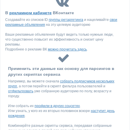
В
рекламном кабинете
ВКонтакте
Создавайте из списков ID
группы ретаргетинга
и нацеливайте
свои
рекламные объявления
на эту целевую аудиторию
Ваши рекламные объявления будут видеть только нужные люди,
что существенно повысит их эффективность и снизит цену
рекламы.
Подробнее о рекламе ВК
можно прочитать здесь
.
Применить эти данные как основу для парсингов в
других скриптах сервиса
Например, вы можете сначала
собрать подписчиков нескольких
групп
, а потом перейти в скрипт фильтра пользователей и
отфильтровать
уже собранную аудиторию по полу, возрасту и
городу.
Или собрать их
профили в других соцсетях
.
Или узнать, у кого из их вторых половинок вскоре
наступит день
рождения
.
Комбинирйте разные скрипты сервиса, передавая собранные