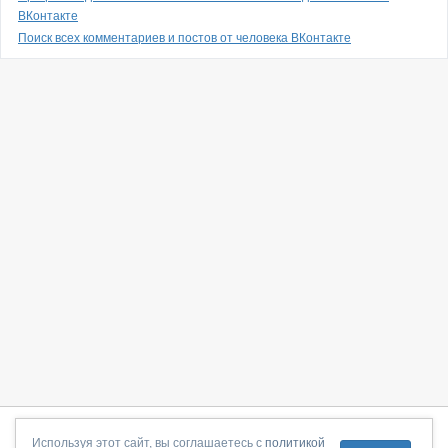
ВКонтакте
Поиск всех комментариев и постов от человека ВКонтакте
О сайте
|
С чего начать
|
Контакты
|
Партнёрская программа
|
Используя этот сайт, вы соглашаетесь с
политикой