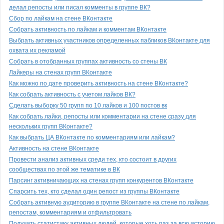
делал репосты или писал комменты в группе ВК?
Сбор по лайкам на стене ВКонтакте
Собрать активность по лайкам и комментам ВКонтакте
Выбрать активных участников определенных пабликов ВКонтакте для
охвата их рекламой
Собрать в отобранных группах активность со стены ВК
Лайкеры на стенах групп ВКонтакте
Как можно по дате проверить активность на стене ВКонтакте?
Как собрать активность с учетом лайков ВК?
Сделать выборку 50 групп по 10 лайков и 100 постов вк
Как собрать лайки, репосты или комментарии на стене сразу для
нескольких групп ВКонтакте?
Как выбрать ЦА ВКонтакте по комментариям или лайкам?
Активность на стене ВКонтакте
Провести анализ активных среди тех, кто состоит в других
сообществах по этой же тематике в ВК
Парсинг активничающих на стенах групп конкурентов ВКонтакте
Спарсить тех, кто сделал один репост из группы ВКонтакте
Собрать активную аудиторию в группе ВКонтакте на стене по лайкам,
репостам, комментариям и отфильтровать
Получить статистику активных людей, которые хоть раз за всю историю