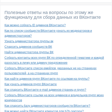
Полезные ответы на вопросы по этому же
функционалу для сбора данных из ВКонтакте
Как можно собрать ID админов ВКонтакте?
Как по списку сообществ ВКонтакте узнать их модераторов и
администраторов?
Узнать администратора группы вк
Спарсить админов сообществ ВК
Найти администратора группы ВК
Собрать контакты всех групп ВК по определенной тематике и каждой
разослать в личку или админу предложение
Собрать ВКонтакте список емейлов, указанных не на страницах
пользователей, а на страницах групп
Как найти админов групп ВКонтакте по ссылкам на группы?
Как узнать админов групп ВКонтакте
Как спарсить ВКонтакте e-mail админов страниц и групп?
Собрать ВКонтакте ссылки на всех админов и владельцев групп моих
конкурентов
Как спарсить базу администраторов сообществ ВКонтакте?
Как можно найти ВКонтакте клиентов для b2b сектора?