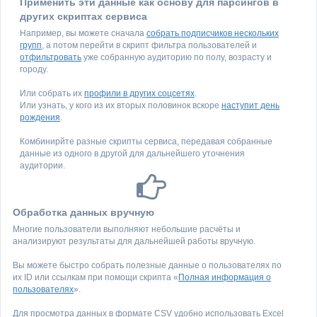
Применить эти данные как основу для парсингов в
других скриптах сервиса
Например, вы можете сначала
собрать подписчиков нескольких
групп
, а потом перейти в скрипт фильтра пользователей и
отфильтровать
уже собранную аудиторию по полу, возрасту и
городу.
Или собрать их
профили в других соцсетях
.
Или узнать, у кого из их вторых половинок вскоре
наступит день
рождения
.
Комбинирйте разные скрипты сервиса, передавая собранные
данные из одного в другой для дальнейшего уточнения
аудитории.
Обработка данных вручную
Многие пользователи выполняют небольшие расчёты и
анализируют результаты для дальнейшей работы вручную.
Вы можете быстро собрать полезные данные о пользователях по
их ID или ссылкам при помощи скрипта «
Полная информация о
пользователях
».
Для просмотра данных в формате CSV удобно использовать Excel