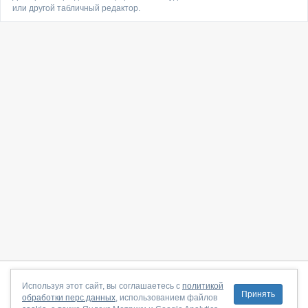
или другой табличный редактор.
О сайте
|
С чего начать
|
Контакты
|
Партнёрская программа
|
Используя этот сайт, вы соглашаетесь с
политикой
Принять
обработки перс.данных
, использованием файлов
Договор-оферта
|
Политика конфиденциальности
|