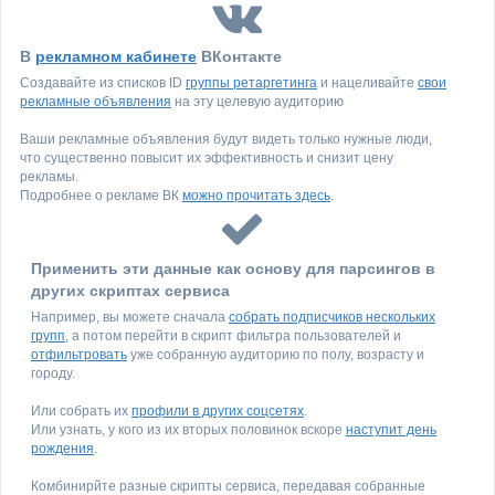
В
рекламном кабинете
ВКонтакте
Создавайте из списков ID
группы ретаргетинга
и нацеливайте
свои
рекламные объявления
на эту целевую аудиторию
Ваши рекламные объявления будут видеть только нужные люди,
что существенно повысит их эффективность и снизит цену
рекламы.
Подробнее о рекламе ВК
можно прочитать здесь
.
Применить эти данные как основу для парсингов в
других скриптах сервиса
Например, вы можете сначала
собрать подписчиков нескольких
групп
, а потом перейти в скрипт фильтра пользователей и
отфильтровать
уже собранную аудиторию по полу, возрасту и
городу.
Или собрать их
профили в других соцсетях
.
Или узнать, у кого из их вторых половинок вскоре
наступит день
рождения
.
Комбинирйте разные скрипты сервиса, передавая собранные