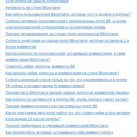
Если группа ВК скрыла подписчиков
Активность на стене ВКонтакте
Как найти пользователей ВКонтакте, которые что-то делали в группах?
Собрать активных пользователей с определенных групп ВК, а затем
этих пользователей отфильтровать по ключевым словам
Парсинг активничающих на стенах групп конкурентов ВКонтакте
Собрать аудиторию из списка групп ВКонтакте, которая оставляла 2 и
более комментов
Как распарсить не пользователей, оставивших комментарии, а сами
комментарии ВКонтакте?
Спарсить лайки, репосты, комменты ВК
Как парсить лайки, репосты и комментарии на стене ВКонтакте?
Собрать конечный список только из тех, кто одновременно и в группе
VK сейчас и оставил менее N комментариев?
Просмотреть ВКонтакте сколько лайков, репостов, комментов сделано
Как собрать по активности в группах ВК, чтобы сделать таргет на них?
Парсинг комментаторов к постам открытых групп ВК
Как из участников двух групп найти тех, кто ставил лайки и был активен
в последних 10 постах группы?
Парсинг лайкнувших и сделавших комментарий ВКонтакте
Как просмотреть человека, оставившего лайк коммент репост