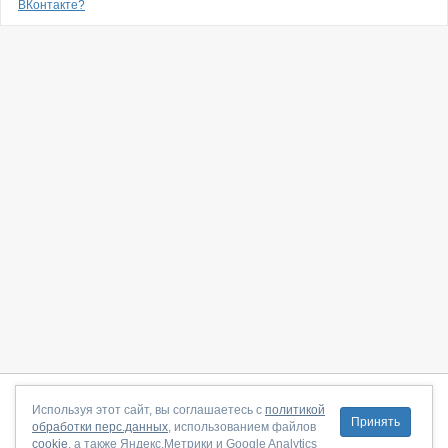
ВКонтакте?
О сайте
|
С чего начать
|
Контакты
|
Партнёрская программа
|
Используя этот сайт, вы соглашаетесь с
политикой
Принять
обработки перс.данных
, использованием файлов
Договор-оферта
|
Политика конфиденциальности
|
cookie
, а также Яндекс.Метрики и Google Analytics