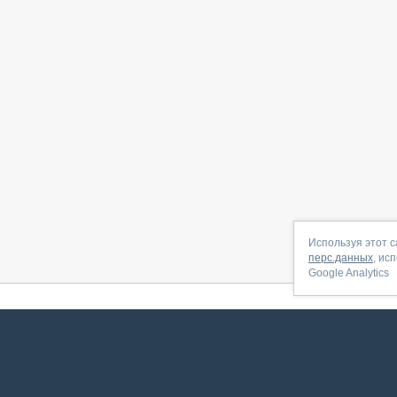
Используя этот с
перс.данных
, ис
Google Analytics
 начать
|
Контакты
|
Партнёрская программа
|
Договор-оферта
|
По
Сервис запущен в ноябре 2014, свежее обновл
ookies
для сбора пользовательских данных — они помогают нам настраивать рекламу и