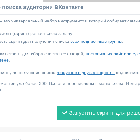
 поиска аудитории ВКонтакте
 — это универсальный набор инструментов, который собирает самы
мент (скрипт) решает свою задачу:
сть скрипт для получения списка
всех подписчиков группы
.
ежит скрипт для сбора списка всех людей,
поставивших лайк или сд
тене
.
крипт для получения списка
аккаунтов в других соцсетях
подписчиков
ументов уже более 300. Все они перечислены в меню слева. И мы
.
Запустить скрипт для реш