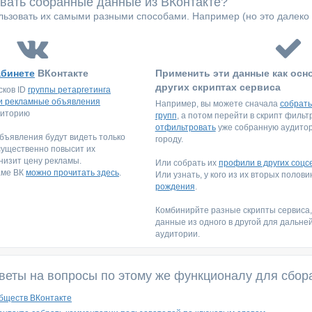
овать собранные данные из ВКонтакте?
ьзовать их самыми разными способами. Например (но это далеко 
абинете
ВКонтакте
Применить эти данные как осн
других скриптах сервиса
сков ID
группы ретаргетинга
и рекламные объявления
Например, вы можете сначала
собрать
диторию
групп
, а потом перейти в скрипт филь
отфильтровать
уже собранную аудитори
ъявления будут видеть только
городу.
существенно повысит их
низит цену рекламы.
Или собрать их
профили в других соцс
аме ВК
можно прочитать здесь
.
Или узнать, у кого из их вторых полов
рождения
.
Комбинирйте разные скрипты сервиса
данные из одного в другой для дальне
аудитории.
веты на вопросы по этому же функционалу для сбор
бществ ВКонтакте