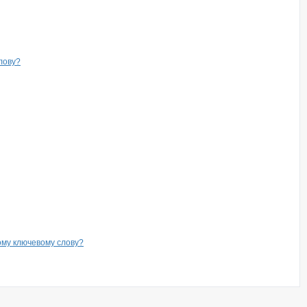
лову?
ому ключевому слову?