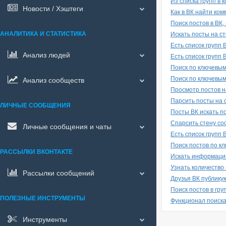
Из списка групп в
Новости / Хэштеги
Как в ВК найти ком
Поиск постов в ВК
АНАЛИТИКА И СТАТИСТИКА
Искать посты на с
Есть список групп
Анализ людей
Есть список групп 
Поиск по ключевым
Поиск по ключевым
Анализ сообществ
Просмотр постов н
Парсить посты на 
ЛИЧНЫЕ СООБЩЕНИЯ
Посты ВК искать п
Спарсить стену со
Личные сообщения и чаты
Есть список групп 
Поиск постов по к
РАССЫЛКИ ВКОНТАКТЕ
Искать информацию
Узнать количество 
Рассылки сообщений
Друзья ВК публику
Поиск постов в гру
ПОЛЕЗНЫЕ ИНСТРУМЕНТЫ
Функционал поиска
Инструменты