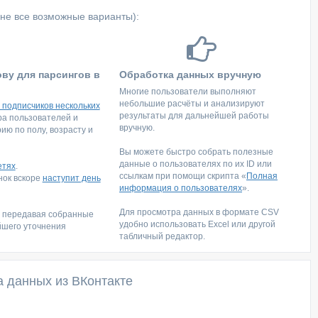
не все возможные варианты):
ову для парсингов в
Обработка данных вручную
Многие пользователи выполняют
небольшие расчёты и анализируют
 подписчиков нескольких
результаты для дальнейшей работы
тра пользователей и
вручную.
ю по полу, возрасту и
Вы можете быстро собрать полезные
данные о пользователях по их ID или
етях
.
ссылкам при помощи скрипта «
Полная
инок вскоре
наступит день
информация о пользователях
».
Для просмотра данных в формате CSV
, передавая собранные
удобно использовать Excel или другой
йшего уточнения
табличный редактор.
а данных из ВКонтакте