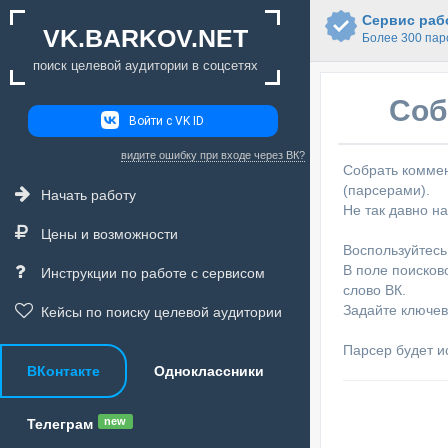
Сервис рабо
VK.BARKOV.NET
Более 300 пар
поиск целевой аудитории в соцсетях
Соб
Войти с VK ID
видите ошибку при входе через ВК?
Собрать коммен
(парсерами).
Начать работу
Не так давно н
Цены и возможности
Воспользуйтесь
В поле поисков
Инструкции по работе с сервисом
слово ВК.
Задайте ключев
Кейсы по поиску целевой аудитории
Парсер будет ис
ВКонтакте
Одноклассники
new
Телеграм