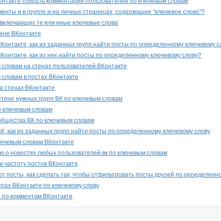
 контакте собрать комментарии пользователей по ключевым словам
менты и в группе и на личных страницах, содержащие "ключевое слово"?
, включающих те или иные ключевые слова
тене ВКонтакте
 ВКонтакте, как из заданных групп найти посты по определенному ключевому с
ВКонтакте, как из них найти посты по определенному ключевому слову?
 словам на стенах пользователей ВКонтакте
 словам в постах ВКонтакте
а стенах ВКонтакте
стене нужных групп ВК по ключевым словам
о ключевым словам
общества ВК по ключевым словам
ВК, как из заданных групп найти посты по определенному ключевому слову
лючевым словам ВКонтакте
 о новостях любых пользователей вк по ключевым словам
и частоту постов ВКонтакте
ют посты, как сделать так, чтобы отфильтровать посты друзей по определенн
ппах ВКонтакте по ключевому слову
 по комментам ВКонтакте