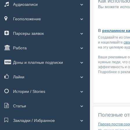
Как использ
Аудиозаписи
Вы можете испол
Геоположение
В
рекламном к
Парсеры заявок
Создавайте из спи
и нацеливайте
сво
на эту целевую ау
Работа
Ваши рекламные об
Доны и платные подписки
нужные люди, что 
эффективность и с
Подробнее о рекл
Лайки
Истории / Stories
Статьи
Полезные от
Закладки / Избранное
Парсер постов соо