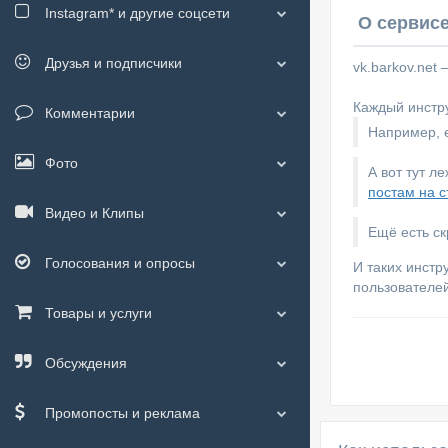
Instagram*
и другие соцсети
О сервисе
Друзья и подписчики
vk.barkov.net
Каждый инстру
Комментарии
Например, е
Фото
А вот тут л
постам на с
Видео и Клипы
Ещё есть с
Голосования и опросы
И таких инстр
пользователей
Товары и услуги
Обсуждения
Промопосты и реклама