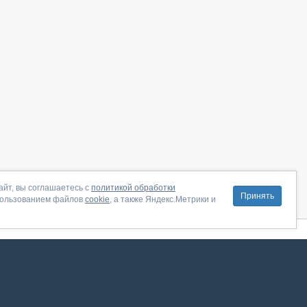
айт, вы соглашаетесь с
политикой обработки
Принять
пользованием файлов
cookie
, а также Яндекс.Метрики и
литика конфиденциальности
|
Правила пользования
|
Поддержка
ение от августа 2026, сервис работает с использованием VK API
 анализировать трафик. Оставаясь на сайте, вы соглашаетесь на обработку таких