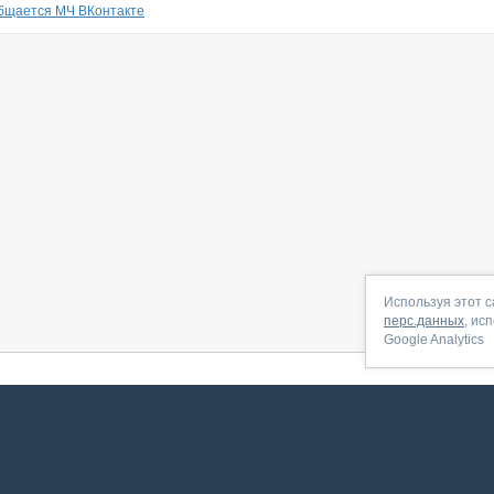
общается МЧ ВКонтакте
Используя этот с
перс.данных
, ис
Google Analytics
 начать
|
Контакты
|
Партнёрская программа
|
Договор-оферта
|
По
Сервис запущен в ноябре 2014, свежее обновл
ookies
для сбора пользовательских данных — они помогают нам настраивать рекламу и