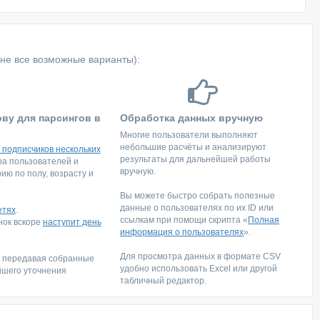
не все возможные варианты):
ову для парсингов в
Обработка данных вручную
Многие пользователи выполняют
небольшие расчёты и анализируют
 подписчиков нескольких
результаты для дальнейшей работы
тра пользователей и
вручную.
ю по полу, возрасту и
Вы можете быстро собрать полезные
данные о пользователях по их ID или
етях
.
ссылкам при помощи скрипта «
Полная
инок вскоре
наступит день
информация о пользователях
».
Для просмотра данных в формате CSV
, передавая собранные
удобно использовать Excel или другой
йшего уточнения
табличный редактор.