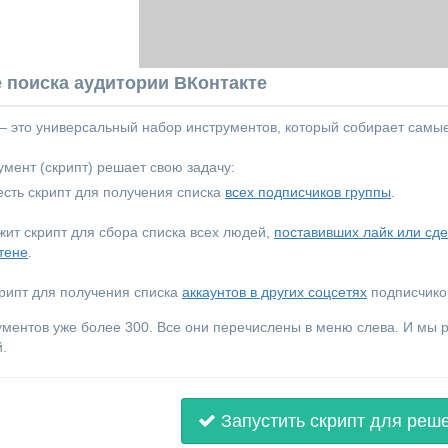
 поиска аудитории ВКонтакте
 — это универсальный набор инструментов, который собирает самы
мент (скрипт) решает свою задачу:
сть скрипт для получения списка
всех подписчиков группы
.
ежит скрипт для сбора списка всех людей,
поставивших лайк или сд
тене
.
крипт для получения списка
аккаунтов в других соцсетях
подписчиков
ументов уже более 300. Все они перечислены в меню слева. И мы
.
Запустить скрипт для реш