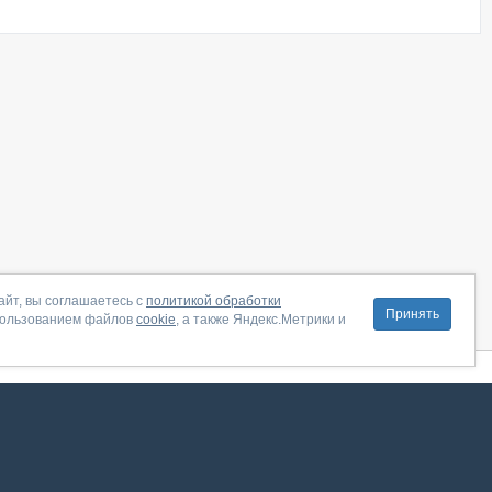
айт, вы соглашаетесь с
политикой обработки
Принять
пользованием файлов
cookie
, а также Яндекс.Метрики и
литика конфиденциальности
|
Правила пользования
|
Поддержка
ение от августа 2026, сервис работает с использованием VK API
 анализировать трафик. Оставаясь на сайте, вы соглашаетесь на обработку таких