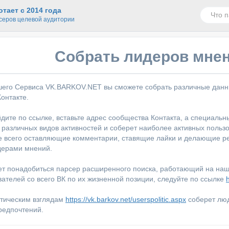
тает с 2014 года
серов целевой аудитории
Собрать лидеров мнен
го Сервиса VK.BARKOV.NET вы сможете собрать различные данные
онтакте.
йдите по ссылке, вставьте адрес сообщества Контакта, а специальн
 различных видов активностей и соберет наиболее активных польз
ще всего оставляющие комментарии, ставящие лайки и делающие р
дерами мнений.
т понадобиться парсер расширенного поиска, работающий на наши
вателей со всего ВК по их жизненной позиции, следуйте по ссылке
итическим взглядам
https://vk.barkov.net/userspolitic.aspx
соберет люде
редпочтений.