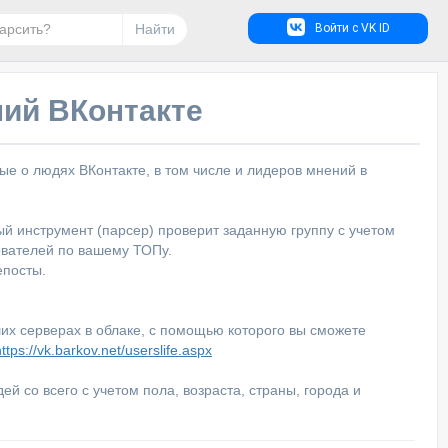
Найти
Войти с VK ID
ий ВКонтакте
 о людях ВКонтакте, в том числе и лидеров мнений в
ый инструмент (парсер) проверит заданную группу с учетом
ователей по вашему ТОПу.
епосты.
х серверах в облаке, с помощью которого вы сможете
https://vk.barkov.net/userslife.aspx
й со всего с учетом пола, возраста, страны, города и