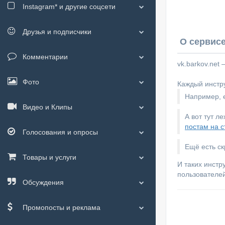
Instagram*
и другие соцсети
Друзья и подписчики
О сервисе
Комментарии
vk.barkov.net
Фото
Каждый инстру
Например, е
Видео и Клипы
А вот тут л
постам на с
Голосования и опросы
Ещё есть с
Товары и услуги
И таких инстр
пользователей
Обсуждения
Промопосты и реклама