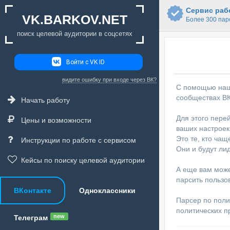
Сервис рабо
VK.BARKOV.NET
Более 300 пар
поиск целевой аудитории в соцсетях
Войти с VK ID
видите ошибку при входе через ВК?
С помощью наше
сообществах ВК
Начать работу
Для этого пере
Цены и возможности
ваших настроек
Это те, кто ча
Инструкции по работе с сервисом
Они и будут ли
Кейсы по поиску целевой аудитории
А еще вам може
парсить пользо
ВКонтакте
Одноклассники
Парсер по пол
политических п
new
Телеграм