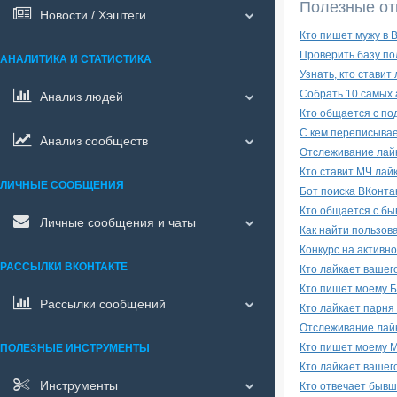
Полезные от
Новости / Хэштеги
Кто пишет мужу в 
Проверить базу по
АНАЛИТИКА И СТАТИСТИКА
Узнать, кто стави
Собрать 10 самых 
Анализ людей
Кто общается с по
С кем переписывае
Анализ сообществ
Отслеживание лайк
Кто ставит МЧ лайк
ЛИЧНЫЕ СООБЩЕНИЯ
Бот поиска ВКонта
Кто общается с бы
Личные сообщения и чаты
Как найти пользов
Конкурс на активно
РАССЫЛКИ ВКОНТАКТЕ
Кто лайкает вашег
Кто пишет моему 
Рассылки сообщений
Кто лайкает парня
Отслеживание лайк
Кто пишет моему 
ПОЛЕЗНЫЕ ИНСТРУМЕНТЫ
Кто лайкает вашег
Инструменты
Кто отвечает бывш