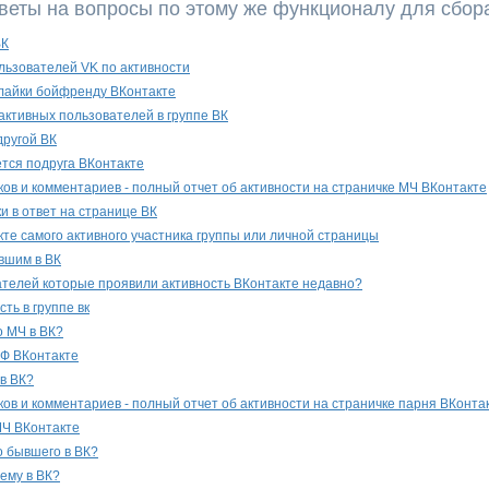
веты на вопросы по этому же функционалу для сбор
ВК
льзователей VK по активности
т лайки бойфренду ВКонтакте
активных пользователей в группе ВК
другой ВК
тся подруга ВКонтакте
ов и комментариев - полный отчет об активности на страничке МЧ ВКонтакте
и в ответ на странице ВК
кте самого активного участника группы или личной страницы
вшим в ВК
ателей которые проявили активность ВКонтакте недавно?
сть в группе вк
о МЧ в ВК?
БФ ВКонтакте
 в ВК?
ов и комментариев - полный отчет об активности на страничке парня ВКонта
МЧ ВКонтакте
о бывшего в ВК?
ему в ВК?