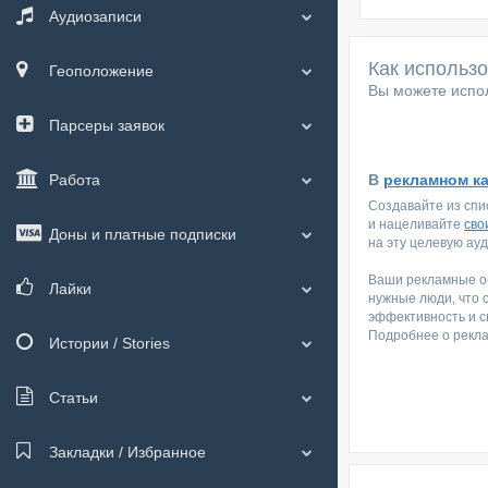
Аудиозаписи
Как использ
Геоположение
Вы можете испол
Парсеры заявок
Работа
В
рекламном к
Создавайте из спи
и нацеливайте
сво
Доны и платные подписки
на эту целевую ау
Ваши рекламные об
Лайки
нужные люди, что 
эффективность и с
Подробнее о рекл
Истории / Stories
Статьи
Закладки / Избранное