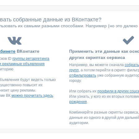
овать собранные данные из ВКонтакте?
ьзовать их самыми разными способами. Например (но это далеко 
абинете
ВКонтакте
Применить эти данные как осн
других скриптах сервиса
сков ID
группы ретаргетинга
и рекламные объявления
Например, вы можете сначала
собрать
диторию
групп
, а потом перейти в скрипт филь
отфильтровать
уже собранную аудитори
ъявления будут видеть только
городу.
существенно повысит их
низит цену рекламы.
Или собрать их
профили в других соцс
аме ВК
можно прочитать здесь
.
Или узнать, у кого из их вторых полов
рождения
.
Комбинирйте разные скрипты сервиса
данные из одного в другой для дальне
аудитории.