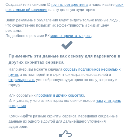
Создавайте из списков ID
группы ретаргетинга
и нацеливайте
свои
рекламные объявления
на эту целевую аудиторию
Ваши рекламные объявления будут видеть только нужные люди,
что существенно повысит их эффективность и снизит цену
рекламы.
Подробнее о рекламе ВК
можно прочитать здесь
.
Применить эти данные как основу для парсингов в
других скриптах сервиса
Например, вы можете сначала
собрать подписчиков нескольких
групп
, а потом перейти в скрипт фильтра пользователей и
отфильтровать
уже собранную аудиторию по полу, возрасту и
городу.
Или собрать их
профили в других соцсетях
.
Или узнать, у кого из их вторых половинок вскоре
наступит день
рождения
.
Комбинирйте разные скрипты сервиса, передавая собранные
данные из одного в другой для дальнейшего уточнения
аудитории.