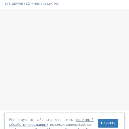
или другой табличный редактор.
О сайте
|
С чего начать
|
Контакты
|
Партнёрская программа
|
Используя этот сайт, вы соглашаетесь с
политикой
Принять
обработки перс.данных
, использованием файлов
Договор-оферта
|
Политика конфиденциальности
|