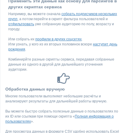
Применить эти данные как основу для парсингов в
других скриптах сервиса
Например, вы можете сначала
собрать подписчиков нескольких
групп
, а потом перейти в скрипт фильтра пользователей и
отфильтровать
уже собранную аудиторию по полу, возрасту и
городу.
Или собрать их
профили в других соцсетях
.
Или узнать, у кого из их вторых половинок вскоре
наступит день
рождения
.
Комбинирйте разные скрипты сервиса, передавая собранные
данные из одного в другой для дальнейшего уточнения
аудитории.
Обработка данных вручную
Многие пользователи выполняют небольшие расчёты и
анализируют результаты для дальнейшей работы вручную.
Вы можете быстро собрать полезные данные о пользователях по
их ID или ссылкам при помощи скрипта «
Полная информация о
пользователях
».
Для просмотра данных в формате CSV удобно использовать Excel